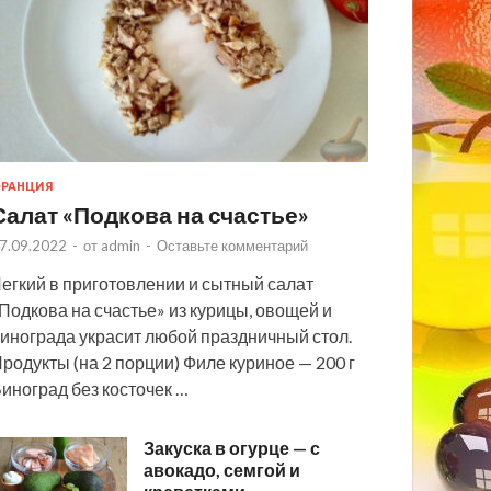
РАНЦИЯ
Салат «Подкова на счастье»
7.09.2022
-
от
admin
-
Оставьте комментарий
егкий в приготовлении и сытный салат
Подкова на счастье» из курицы, овощей и
инограда украсит любой праздничный стол.
родукты (на 2 порции) Филе куриное — 200 г
иноград без косточек …
Закуска в огурце — с
авокадо, семгой и