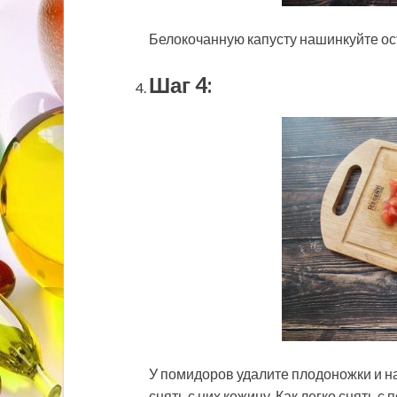
Белокочанную капусту нашинкуйте ос
Шаг 4:
У помидоров удалите плодоножки и н
снять с них кожицу. Как легко снять 