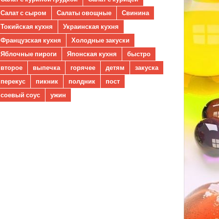
Салат с сыром
Салаты овощные
Свинина
Токийская кухня
Украинская кухня
Французская кухня
Холодные закуски
Яблочные пироги
Японская кухня
быстро
второе
выпечка
горячее
детям
закуска
перекус
пикник
полдник
пост
соевый соус
ужин