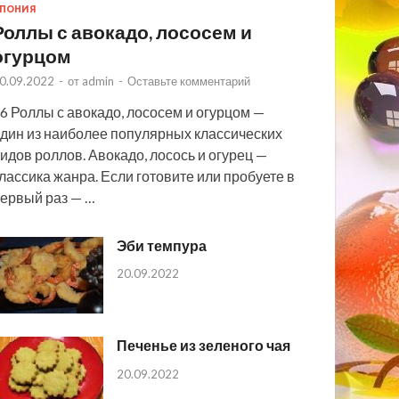
ПОНИЯ
Роллы с авокадо, лососем и
огурцом
0.09.2022
-
от
admin
-
Оставьте комментарий
6 Роллы с авокадо, лососем и огурцом —
дин из наиболее популярных классических
идов роллов. Авокадо, лосось и огурец —
лассика жанра. Если готовите или пробуете в
ервый раз — …
Эби темпура
20.09.2022
Печенье из зеленого чая
20.09.2022