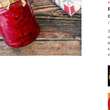
Я
2
2
о
в
к
п