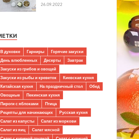
26.09.2022
МЕТКИ
В духовке
Гарниры
Горячие закуски
День влюбленных
Десерты
Завтрак
Закуски из грибов и овощей
Закуски из рыбы и креветок
Киевская кухня
Китайская кухня
На праздничный стол
Обед
Овощные
Пекинская кухня
Пироги с яблоками
Птица
Рецепты для начинающих
Русская кухня
Салат из капусты
Салат из моркови
Салат из яиц
Салат мясной
Салат с куриной грудкой
Салат с курицей