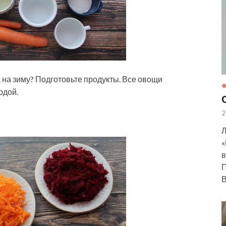
а на зиму? Подготовьте продукты. Все овощи
Ф
одой.
2
Л
«
в
П
В