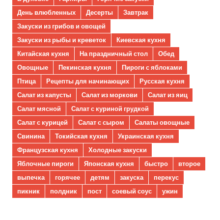
День влюбленных
Десерты
Завтрак
Закуски из грибов и овощей
Закуски из рыбы и креветок
Киевская кухня
Китайская кухня
На праздничный стол
Обед
Овощные
Пекинская кухня
Пироги с яблоками
Птица
Рецепты для начинающих
Русская кухня
Салат из капусты
Салат из моркови
Салат из яиц
Салат мясной
Салат с куриной грудкой
Салат с курицей
Салат с сыром
Салаты овощные
Свинина
Токийская кухня
Украинская кухня
Французская кухня
Холодные закуски
Яблочные пироги
Японская кухня
быстро
второе
выпечка
горячее
детям
закуска
перекус
пикник
полдник
пост
соевый соус
ужин