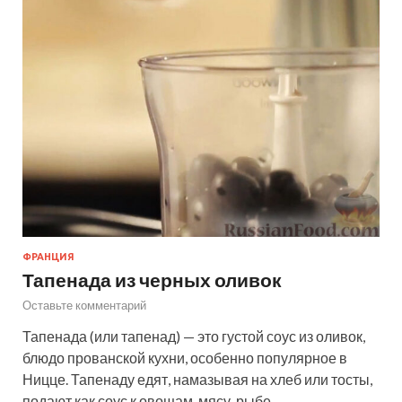
ФРАНЦИЯ
Тапенада из черных оливок
Оставьте комментарий
Тапенада (или тапенад) — это густой соус из оливок,
блюдо прованской кухни, особенно популярное в
Ницце. Тапенаду едят, намазывая на хлеб или тосты,
подают как соус к овощам, мясу, рыбе,