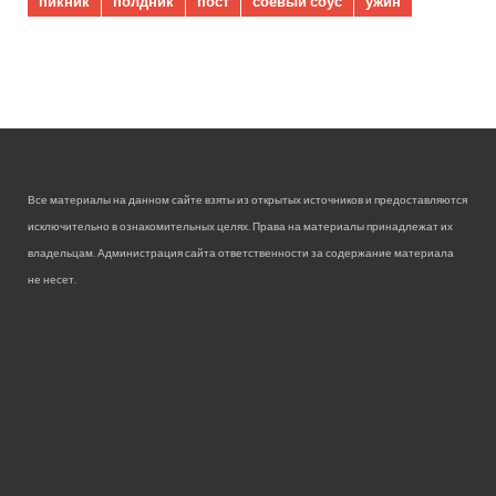
пикник
полдник
пост
соевый соус
ужин
Все материалы на данном сайте взяты из открытых источников и предоставляются
исключительно в ознакомительных целях. Права на материалы принадлежат их
владельцам. Администрация сайта ответственности за содержание материала
не несет.