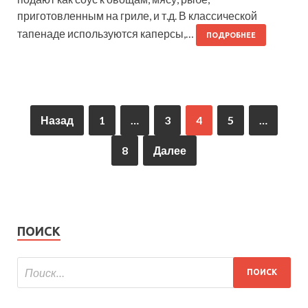
приготовленным на гриле, и т.д. В классической
тапенаде используются каперсы,…
ПОДРОБНЕЕ
Назад
1
…
3
4
5
…
8
Далее
ПОИСК