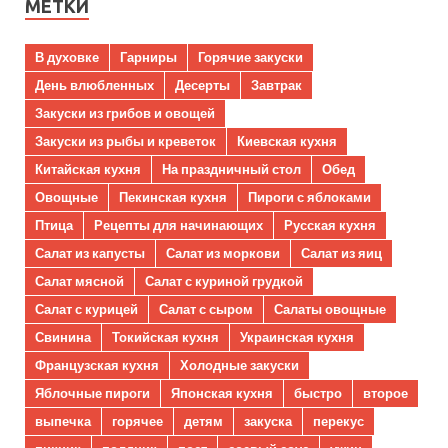
МЕТКИ
В духовке
Гарниры
Горячие закуски
День влюбленных
Десерты
Завтрак
Закуски из грибов и овощей
Закуски из рыбы и креветок
Киевская кухня
Китайская кухня
На праздничный стол
Обед
Овощные
Пекинская кухня
Пироги с яблоками
Птица
Рецепты для начинающих
Русская кухня
Салат из капусты
Салат из моркови
Салат из яиц
Салат мясной
Салат с куриной грудкой
Салат с курицей
Салат с сыром
Салаты овощные
Свинина
Токийская кухня
Украинская кухня
Французская кухня
Холодные закуски
Яблочные пироги
Японская кухня
быстро
второе
выпечка
горячее
детям
закуска
перекус