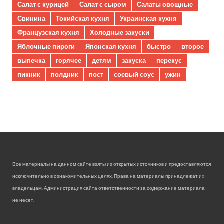
Салат с курицей
Салат с сыром
Салаты овощные
Свинина
Токийская кухня
Украинская кухня
Французская кухня
Холодные закуски
Яблочные пироги
Японская кухня
быстро
второе
выпечка
горячее
детям
закуска
перекус
пикник
полдник
пост
соевый соус
ужин
Все материалы на данном сайте взяты из открытых источников и предоставляются
исключительно в ознакомительных целях. Права на материалы принадлежат их
владельцам. Администрация сайта ответственности за содержание материала
не несет.