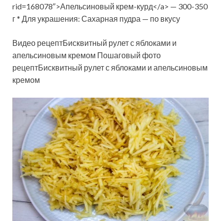
rid=168078″>Апельсиновый крем-курд</a> — 300-350
г * Для украшения: Сахарная пудра — по вкусу
Видео рецептБисквитный рулет с яблоками и
апельсиновым кремом Пошаговый фото
рецептБисквитный рулет с яблоками и апельсиновым
кремом