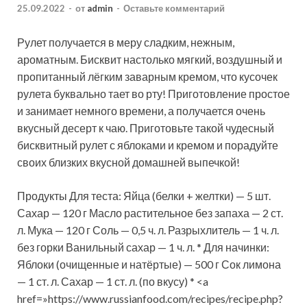
25.09.2022
-
от
admin
-
Оставьте комментарий
Рулет получается в меру сладким, нежным,
ароматным. Бисквит настолько мягкий, воздушный и
пропитанный лёгким заварным кремом, что кусочек
рулета буквально тает во рту! Приготовление простое
и занимает немного времени, а получается очень
вкусный десерт к чаю. Приготовьте
такой чудесный
бисквитный рулет с яблоками и кремом и порадуйте
своих близких вкусной домашней выпечкой!
Продукты Для теста: Яйца (белки + желтки) — 5 шт.
Сахар — 120 г Масло растительное без запаха — 2 ст.
л. Мука — 120 г Соль — 0,5 ч. л. Разрыхлитель — 1 ч. л.
без горки Ванильный сахар — 1 ч. л. * Для начинки:
Яблоки (очищенные и натёртые) — 500 г Сок лимона
— 1 ст. л. Сахар — 1 ст. л. (по вкусу) * <a
href=»https://www.russianfood.com/recipes/recipe.php?