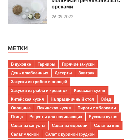
Молочная гречневая каша с
орехами
26.09.2022
МЕТКИ
В духовке
Гарниры
Горячие закуски
День влюбленных
Десерты
Завтрак
Закуски из грибов и овощей
Закуски из рыбы и креветок
Киевская кухня
Китайская кухня
На праздничный стол
Обед
Овощные
Пекинская кухня
Пироги с яблоками
Птица
Рецепты для начинающих
Русская кухня
Салат из капусты
Салат из моркови
Салат из яиц
Салат мясной
Салат с куриной грудкой