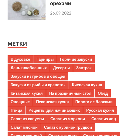
орехами
26.09.2022
МЕТКИ
В духовке
Гарниры
Горячие закуски
День влюбленных
Десерты
Завтрак
Закуски из грибов и овощей
Закуски из рыбы и креветок
Киевская кухня
Китайская кухня
На праздничный стол
Обед
Овощные
Пекинская кухня
Пироги с яблоками
Птица
Рецепты для начинающих
Русская кухня
Салат из капусты
Салат из моркови
Салат из яиц
Салат мясной
Салат с куриной грудкой
Салат с курицей
Салат с сыром
Салаты овощные