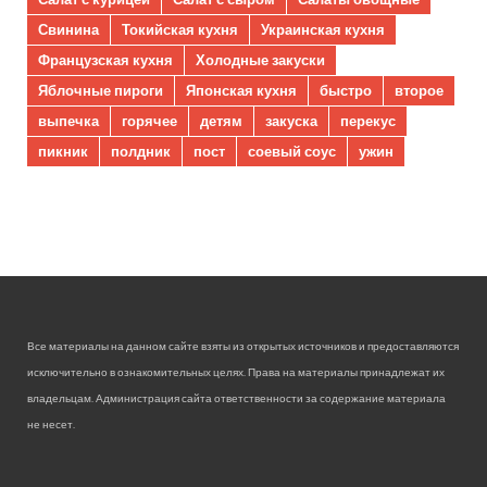
Свинина
Токийская кухня
Украинская кухня
Французская кухня
Холодные закуски
Яблочные пироги
Японская кухня
быстро
второе
выпечка
горячее
детям
закуска
перекус
пикник
полдник
пост
соевый соус
ужин
Все материалы на данном сайте взяты из открытых источников и предоставляются
исключительно в ознакомительных целях. Права на материалы принадлежат их
владельцам. Администрация сайта ответственности за содержание материала
не несет.