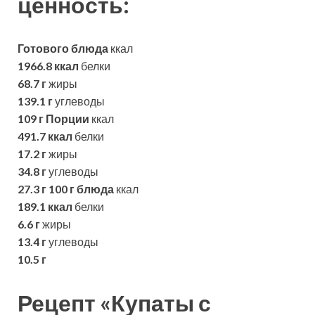
ценность:
Готового блюда
ккал
1966.8 ккал
белки
68.7 г
жиры
139.1 г
углеводы
109 г
Порции
ккал
491.7 ккал
белки
17.2 г
жиры
34.8 г
углеводы
27.3 г
100 г блюда
ккал
189.1 ккал
белки
6.6 г
жиры
13.4 г
углеводы
10.5 г
Рецепт «Купаты с