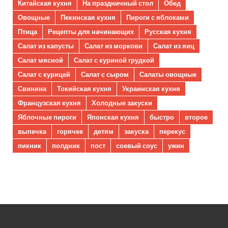
Китайская кухня
На праздничный стол
Обед
Овощные
Пекинская кухня
Пироги с яблоками
Птица
Рецепты для начинающих
Русская кухня
Салат из капусты
Салат из моркови
Салат из яиц
Салат мясной
Салат с куриной грудкой
Салат с курицей
Салат с сыром
Салаты овощные
Свинина
Токийская кухня
Украинская кухня
Французская кухня
Холодные закуски
Яблочные пироги
Японская кухня
быстро
второе
выпечка
горячее
детям
закуска
перекус
пикник
полдник
пост
соевый соус
ужин