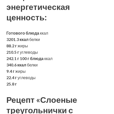
энергетическая
ценность:
Готового блюда
ккал
3201.3 ккал
белки
88.2 г
жиры
210.5 г
углеводы
242.1 г
100 г блюда
ккал
340.6 ккал
белки
9.4 г
жиры
22.4 г
углеводы
25.8 г
Рецепт «Слоеные
треугольнички с