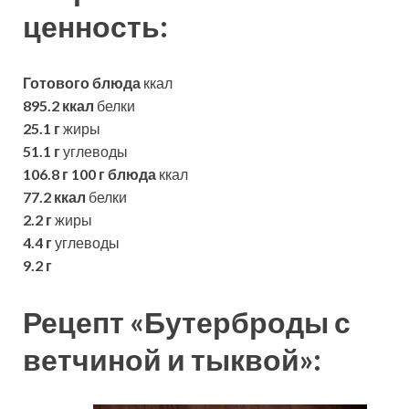
ценность:
Готового блюда
ккал
895.2 ккал
белки
25.1 г
жиры
51.1 г
углеводы
106.8 г
100 г блюда
ккал
77.2 ккал
белки
2.2 г
жиры
4.4 г
углеводы
9.2 г
Рецепт «Бутерброды с
ветчиной и тыквой»: