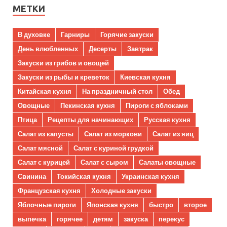
МЕТКИ
В духовке
Гарниры
Горячие закуски
День влюбленных
Десерты
Завтрак
Закуски из грибов и овощей
Закуски из рыбы и креветок
Киевская кухня
Китайская кухня
На праздничный стол
Обед
Овощные
Пекинская кухня
Пироги с яблоками
Птица
Рецепты для начинающих
Русская кухня
Салат из капусты
Салат из моркови
Салат из яиц
Салат мясной
Салат с куриной грудкой
Салат с курицей
Салат с сыром
Салаты овощные
Свинина
Токийская кухня
Украинская кухня
Французская кухня
Холодные закуски
Яблочные пироги
Японская кухня
быстро
второе
выпечка
горячее
детям
закуска
перекус