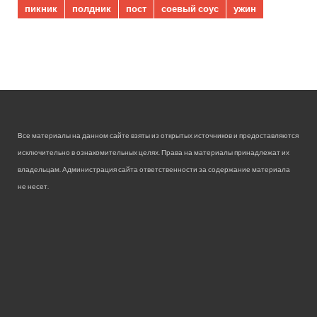
пикник
полдник
пост
соевый соус
ужин
Все материалы на данном сайте взяты из открытых источников и предоставляются
исключительно в ознакомительных целях. Права на материалы принадлежат их
владельцам. Администрация сайта ответственности за содержание материала
не несет.