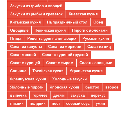
Закуски из грибов и овощей
Закуски из рыбы и креветок
Киевская кухня
Китайская кухня
На праздничный стол
Обед
Овощные
Пекинская кухня
Пироги с яблоками
Птица
Рецепты для начинающих
Русская кухня
Салат из капусты
Салат из моркови
Салат из яиц
Салат мясной
Салат с куриной грудкой
Салат с курицей
Салат с сыром
Салаты овощные
Свинина
Токийская кухня
Украинская кухня
Французская кухня
Холодные закуски
Яблочные пироги
Японская кухня
быстро
второе
выпечка
горячее
детям
закуска
перекус
пикник
полдник
пост
соевый соус
ужин