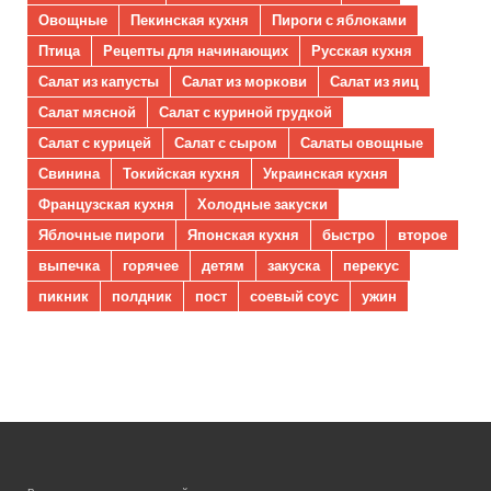
Овощные
Пекинская кухня
Пироги с яблоками
Птица
Рецепты для начинающих
Русская кухня
Салат из капусты
Салат из моркови
Салат из яиц
Салат мясной
Салат с куриной грудкой
Салат с курицей
Салат с сыром
Салаты овощные
Свинина
Токийская кухня
Украинская кухня
Французская кухня
Холодные закуски
Яблочные пироги
Японская кухня
быстро
второе
выпечка
горячее
детям
закуска
перекус
пикник
полдник
пост
соевый соус
ужин