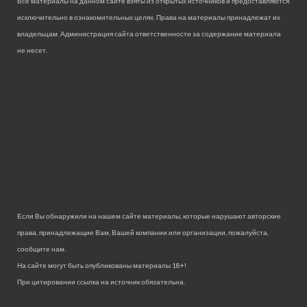
Все материалы на данном сайте взяты из открытых источников и предоставляются
исключительно в ознакомительных целях. Права на материалы принадлежат их
владельцам. Администрация сайта ответственности за содержание материала
не несет.
Если Вы обнаружили на нашем сайте материалы, которые нарушают авторские
права, принадлежащие Вам, Вашей компании или организации, пожалуйста,
сообщите нам.
На сайте могут быть опубликованы материалы 18+!
При цитировании ссылка на источник обязательна.