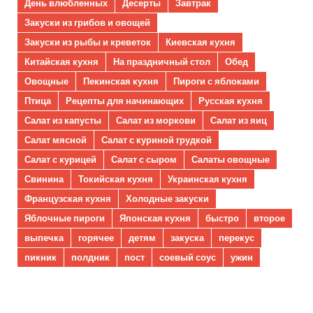
День влюбленных
Десерты
Завтрак
Закуски из грибов и овощей
Закуски из рыбы и креветок
Киевская кухня
Китайская кухня
На праздничный стол
Обед
Овощные
Пекинская кухня
Пироги с яблоками
Птица
Рецепты для начинающих
Русская кухня
Салат из капусты
Салат из моркови
Салат из яиц
Салат мясной
Салат с куриной грудкой
Салат с курицей
Салат с сыром
Салаты овощные
Свинина
Токийская кухня
Украинская кухня
Французская кухня
Холодные закуски
Яблочные пироги
Японская кухня
быстро
второе
выпечка
горячее
детям
закуска
перекус
пикник
полдник
пост
соевый соус
ужин