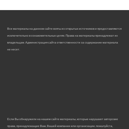
Все материалы на данном сайте взяты из открытых источников и предоставляются
исключительно в ознакомительных целях. Права на материалы принадлежат их
владельцам. Администрация сайта ответственности за содержание материала
не несет.
Если Вы обнаружили на нашем сайте материалы, которые нарушают авторские
права, принадлежащие Вам, Вашей компании или организации, пожалуйста,