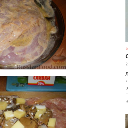
Ф
2
Л
«
в
П
В