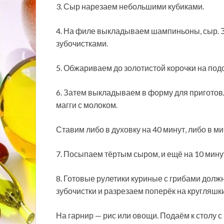
3. Сыр нарезаем небольшими кубиками.
4. На филе выкладываем шампиньоны, сыр. 
зубочистками.
5. Обжариваем до золотистой корочки на под
6. Затем выкладываем в форму для пригото
магги с молоком.
Ставим либо в духовку на 40 минут, либо в м
7. Посыпаем тёртым сыром, и ещё на 10 мину
8. Готовые рулетики куриные с грибами долж
зубочистки и разрезаем поперёк на кругляшки
На гарнир — рис или овощи. Подаём к столу с