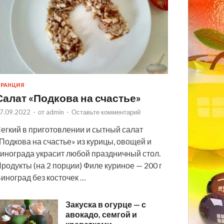
РАНЦИЯ
Салат «Подкова на счастье»
7.09.2022
-
от
admin
-
Оставьте комментарий
егкий в приготовлении и сытный салат
Подкова на счастье» из курицы, овощей и
инограда украсит любой праздничный стол.
родукты (на 2 порции) Филе куриное — 200 г
иноград без косточек …
Закуска в огурце — с
авокадо, семгой и