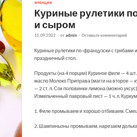
ФРАНЦИЯ
Куриные рулетики п
и сыром
15.09.2022
-
от
admin
-
Оставьте комментарий
Куриные рулетики по-французски с грибами и
праздничный стол.
Продукты (на 4 порции) Куриное филе — 4 шт
масло Молоко Приправа (магги на второе — 
— 2 ст. л. Сок половинки лимона (можно уксус
Измельченный лавровый лист — 1 ч. л. Куркума 
1. Филе промываем и хорошо отбиваем. Смеш
2. Шампиньоны промываем, нарезаем долька