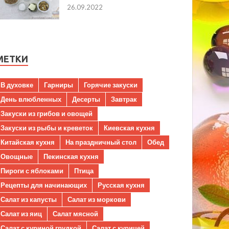
26.09.2022
МЕТКИ
В духовке
Гарниры
Горячие закуски
День влюбленных
Десерты
Завтрак
Закуски из грибов и овощей
Закуски из рыбы и креветок
Киевская кухня
Китайская кухня
На праздничный стол
Обед
Овощные
Пекинская кухня
Пироги с яблоками
Птица
Рецепты для начинающих
Русская кухня
Салат из капусты
Салат из моркови
Салат из яиц
Салат мясной
Салат с куриной грудкой
Салат с курицей