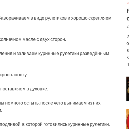
Я
Заворачиваем в виде рулетиков и хорошо скрепляем
2
2
солнечном масле с двух сторон.
о
в
вления и заливаем куринные рулетики разведённым
к
п
икроволновку.
т оставляем в духовке.
ны немного остыть, после чего вынимаем из них
.
 подливой, в которой готовились куринные рулетики.