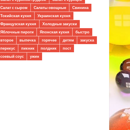
Салат с сыром
Салаты овощные
Свинина
Токийская кухня
Украинская кухня
Французская кухня
Холодные закуски
Яблочные пироги
Японская кухня
быстро
второе
выпечка
горячее
детям
закуска
перекус
пикник
полдник
пост
соевый соус
ужин