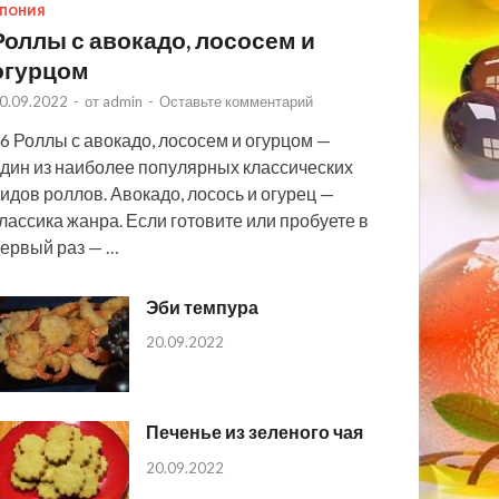
ПОНИЯ
Роллы с авокадо, лососем и
огурцом
0.09.2022
-
от
admin
-
Оставьте комментарий
6 Роллы с авокадо, лососем и огурцом —
дин из наиболее популярных классических
идов роллов. Авокадо, лосось и огурец —
лассика жанра. Если готовите или пробуете в
ервый раз — …
Эби темпура
20.09.2022
Печенье из зеленого чая
20.09.2022