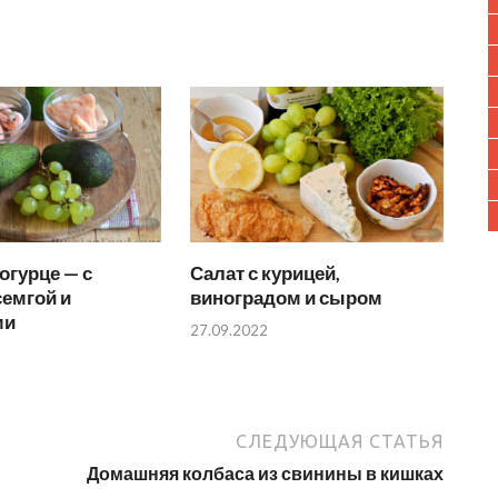
 огурце — с
Салат с курицей,
семгой и
виноградом и сыром
ми
27.09.2022
СЛЕДУЮЩАЯ СТАТЬЯ
Домашняя колбаса из свинины в кишках