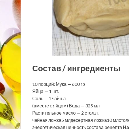
Состав / ингредиенты
10 порций: Мука — 600 гр
Яйца — 1 шт.
Соль — 1 чайн.л.
(вместе с яйцом) Вода — 325 мл
Растительное масло — 2 стол.л.
чайная ложка5 млдесертная ложка10 млстол
энергетическая ценность состава рецепта
На