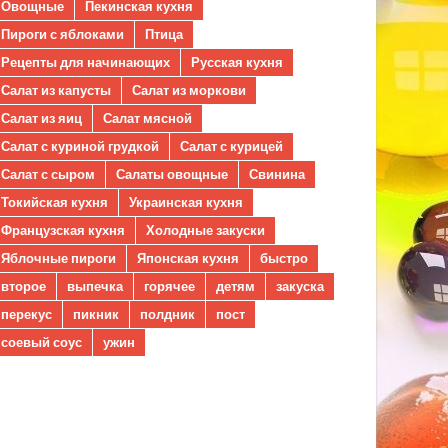
Овощные
Пекинская кухня
Пироги с яблоками
Птица
Рецепты для начинающих
Русская кухня
Салат из капусты
Салат из моркови
Салат из яиц
Салат мясной
Салат с куриной грудкой
Салат с курицей
Салат с сыром
Салаты овощные
Свинина
Токийская кухня
Украинская кухня
Французская кухня
Холодные закуски
Яблочные пироги
Японская кухня
быстро
второе
выпечка
горячее
детям
закуска
перекус
пикник
полдник
пост
соевый соус
ужин