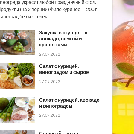
инограда украсит любой праздничный стол.
родукты (на 2 порции) Филе куриное — 200 г
иноград без косточек …
Закуска в огурце — с
авокадо, семгой и
креветками
27.09.2022
Салат с курицей,
виноградом и сыром
27.09.2022
Салат с курицей, авокадо
и виноградом
27.09.2022
Слоёный салат с