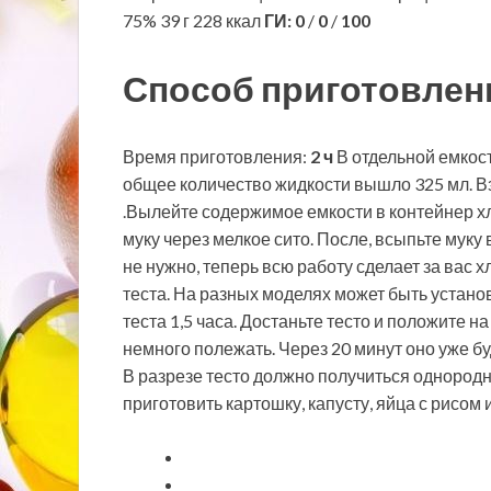
75% 39 г 228 ккал
ГИ:
0
/
0
/
100
Способ приготовлен
Время приготовления:
2 ч
В отдельной емкост
общее количество жидкости вышло 325 мл. Вз
.Вылейте содержимое емкости в контейнер хл
муку через мелкое сито. После, всыпьте мук
не нужно, теперь всю работу сделает за вас
теста. На разных моделях может быть устано
теста 1,5 часа. Достаньте тесто и положите на
немного полежать. Через 20 минут оно уже б
В разрезе тесто должно получиться однородн
приготовить картошку, капусту, яйца с рисом