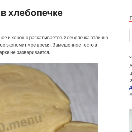
 в хлебопечке
ное и хорошо раскатывается. Хлебопечка отлично
ное экономит мое время. Замешенное тесто в
арке не разваривается.
с
А
ц
р
д
м