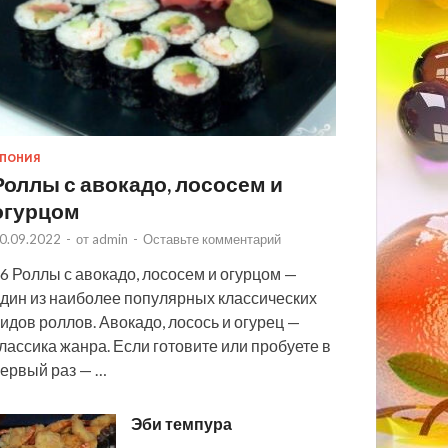
ПОНИЯ
Роллы с авокадо, лососем и
огурцом
0.09.2022
-
от
admin
-
Оставьте комментарий
6 Роллы с авокадо, лососем и огурцом —
дин из наиболее популярных классических
идов роллов. Авокадо, лосось и огурец —
лассика жанра. Если готовите или пробуете в
ервый раз — …
Эби темпура