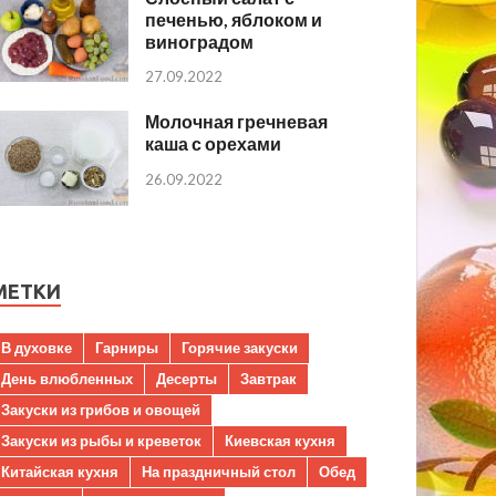
печенью, яблоком и
виноградом
27.09.2022
Молочная гречневая
каша с орехами
26.09.2022
МЕТКИ
В духовке
Гарниры
Горячие закуски
День влюбленных
Десерты
Завтрак
Закуски из грибов и овощей
Закуски из рыбы и креветок
Киевская кухня
Китайская кухня
На праздничный стол
Обед