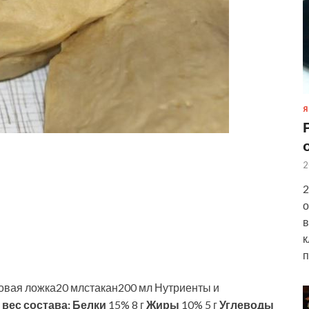
Я
2
2
о
в
к
п
овая ложка20 млстакан200 мл Нутриенты и
 вес состава:
Белки
15% 8 г
Жиры
10% 5 г
Углеводы