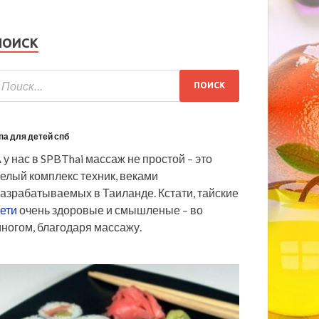
ПОИСК
па для детей спб
 у нас в SPBThai массаж не простой – это
елый комплекс техник, веками
азрабатываемых в Таиланде. Кстати, тайские
ети
очень здоровые и смышленые – во
ногом, благодаря массажу.