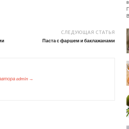
в
П
В
СЛЕДУЮЩАЯ СТАТЬЯ
ми
Паста с фаршем и баклажанами
автора admin →