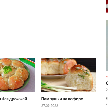
Ф
2
Л
 без дрожжей
Пампушки на кефире
«
27.09.2022