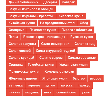
День влюбленных
Десерты
Завтрак
Закуски из грибов и овощей
Закуски из рыбы и креветок
Киевская кухня
Китайская кухня
На праздничный стол
Обед
Овощные
Пекинская кухня
Пироги с яблоками
Птица
Рецепты для начинающих
Русская кухня
Салат из капусты
Салат из моркови
Салат из яиц
Салат мясной
Салат с куриной грудкой
Салат с курицей
Салат с сыром
Салаты овощные
Свинина
Токийская кухня
Украинская кухня
Французская кухня
Холодные закуски
Яблочные пироги
Японская кухня
быстро
второе
выпечка
горячее
детям
закуска
перекус
пикник
полдник
пост
соевый соус
ужин