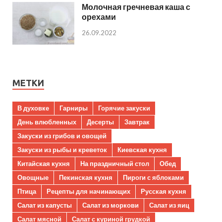
Молочная гречневая каша с
орехами
26.09.2022
МЕТКИ
В духовке
Гарниры
Горячие закуски
День влюбленных
Десерты
Завтрак
Закуски из грибов и овощей
Закуски из рыбы и креветок
Киевская кухня
Китайская кухня
На праздничный стол
Обед
Овощные
Пекинская кухня
Пироги с яблоками
Птица
Рецепты для начинающих
Русская кухня
Салат из капусты
Салат из моркови
Салат из яиц
Салат мясной
Салат с куриной грудкой