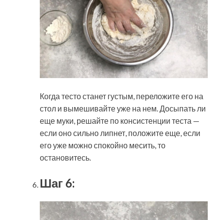
Когда тесто станет густым, переложите его на
стол и вымешивайте уже на нем. Досыпать ли
еще муки, решайте по консистенции теста —
если оно сильно липнет, положите еще, если
его уже можно спокойно месить, то
остановитесь.
Шаг 6: