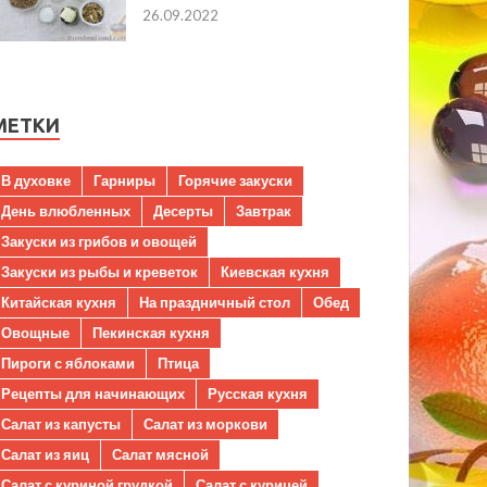
26.09.2022
МЕТКИ
В духовке
Гарниры
Горячие закуски
День влюбленных
Десерты
Завтрак
Закуски из грибов и овощей
Закуски из рыбы и креветок
Киевская кухня
Китайская кухня
На праздничный стол
Обед
Овощные
Пекинская кухня
Пироги с яблоками
Птица
Рецепты для начинающих
Русская кухня
Салат из капусты
Салат из моркови
Салат из яиц
Салат мясной
Салат с куриной грудкой
Салат с курицей