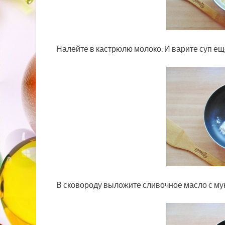
Налейте в кастрюлю молоко. И варите суп ещ
В сковороду выложите сливочное масло с му