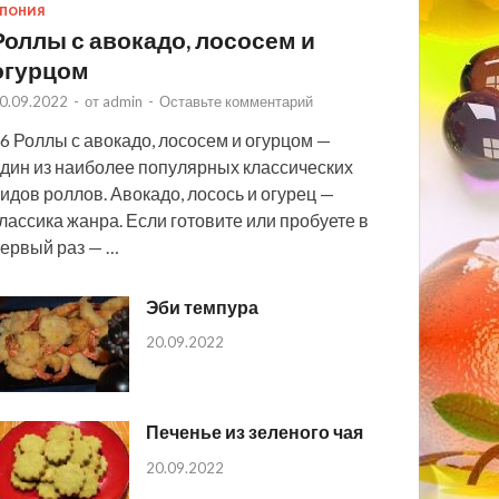
ПОНИЯ
Роллы с авокадо, лососем и
огурцом
0.09.2022
-
от
admin
-
Оставьте комментарий
6 Роллы с авокадо, лососем и огурцом —
дин из наиболее популярных классических
идов роллов. Авокадо, лосось и огурец —
лассика жанра. Если готовите или пробуете в
ервый раз — …
Эби темпура
20.09.2022
Печенье из зеленого чая
20.09.2022