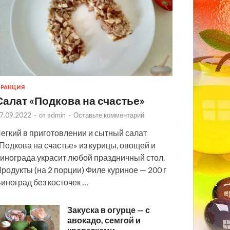
РАНЦИЯ
Салат «Подкова на счастье»
7.09.2022
-
от
admin
-
Оставьте комментарий
егкий в приготовлении и сытный салат
Подкова на счастье» из курицы, овощей и
инограда украсит любой праздничный стол.
родукты (на 2 порции) Филе куриное — 200 г
иноград без косточек …
Закуска в огурце — с
авокадо, семгой и