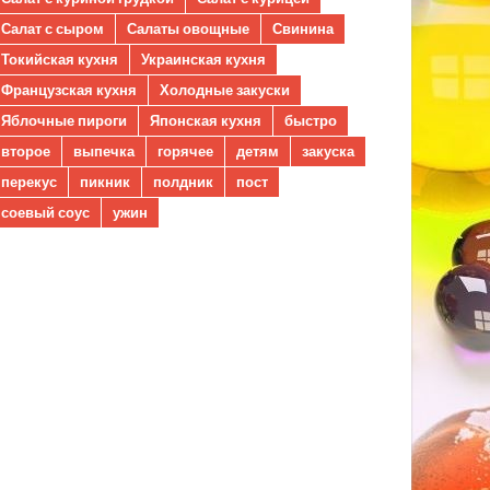
Салат с сыром
Салаты овощные
Свинина
Токийская кухня
Украинская кухня
Французская кухня
Холодные закуски
Яблочные пироги
Японская кухня
быстро
второе
выпечка
горячее
детям
закуска
перекус
пикник
полдник
пост
соевый соус
ужин