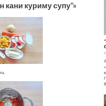
н кани куриму супу"»
Ф
2
Л
«
па.
в
П
В