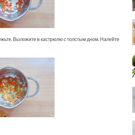
режьте. Выложите в кастрюлю с толстым дном. Налейте