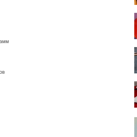
рамм
ов