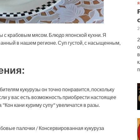
Я
2
зы с крабовым мясом. Блюдо японской кухни. Я
2
ванный в нашем регионе. Суп густой, с насыщенным,
о
в
к
ения:
п
юбителям кукурузы он точно понравится, поскольку
Если у вас есть возможность приобрести настоящее
 "Кон кани куриму супу" увеличатся в разы.
абовые палочки / Консервированная кукуруза