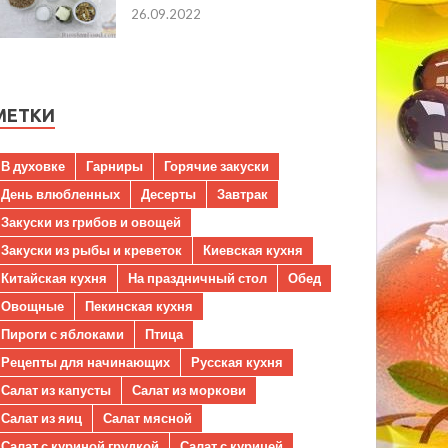
26.09.2022
МЕТКИ
В духовке
Гарниры
Горячие закуски
День влюбленных
Десерты
Завтрак
Закуски из грибов и овощей
Закуски из рыбы и креветок
Киевская кухня
Китайская кухня
На праздничный стол
Обед
Овощные
Пекинская кухня
Пироги с яблоками
Птица
Рецепты для начинающих
Русская кухня
Салат из капусты
Салат из моркови
Салат из яиц
Салат мясной
Салат с куриной грудкой
Салат с курицей