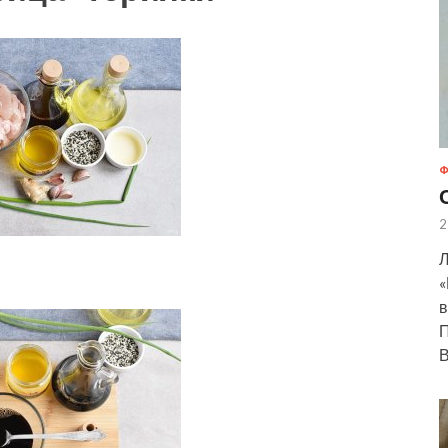
Ф
2
Л
«
в
П
В