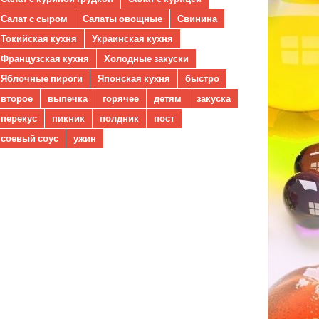
Салат с сыром
Салаты овощные
Свинина
Токийская кухня
Украинская кухня
Французская кухня
Холодные закуски
Яблочные пироги
Японская кухня
быстро
второе
выпечка
горячее
детям
закуска
перекус
пикник
полдник
пост
соевый соус
ужин