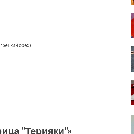
 грецкий орех)
рица "Терияки"»