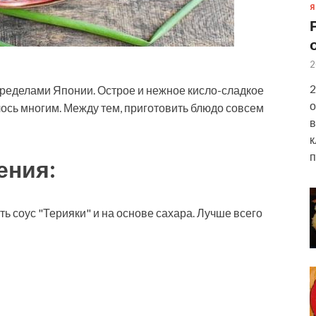
Я
2
2
пределами Японии. Острое и нежное кисло-сладкое
о
ось многим. Между тем, приготовить блюдо совсем
в
к
п
ения:
ть соус "Терияки" и на основе сахара. Лучше всего