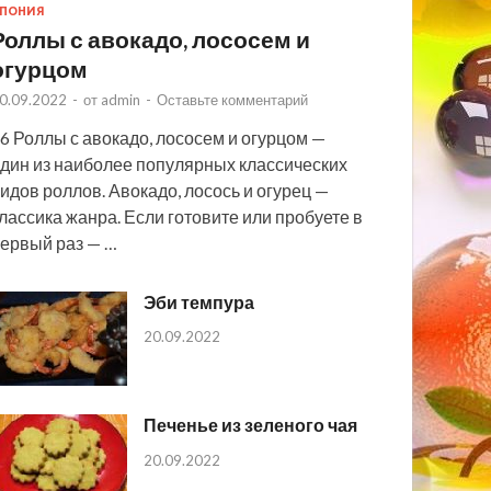
ПОНИЯ
Роллы с авокадо, лососем и
огурцом
0.09.2022
-
от
admin
-
Оставьте комментарий
6 Роллы с авокадо, лососем и огурцом —
дин из наиболее популярных классических
идов роллов. Авокадо, лосось и огурец —
лассика жанра. Если готовите или пробуете в
ервый раз — …
Эби темпура
20.09.2022
Печенье из зеленого чая
20.09.2022