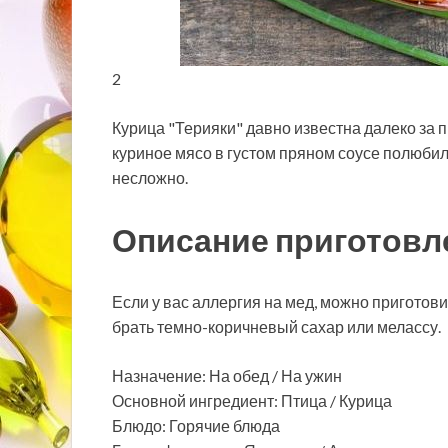
2
Курица "Терияки" давно известна далеко за 
куриное мясо в густом пряном соусе полюбил
несложно.
Описание приготовл
Если у вас аллергия на мед, можно приготови
брать темно-коричневый сахар или мелассу.
Назначение: На обед / На ужин
Основной ингредиент: Птица / Курица
Блюдо: Горячие блюда