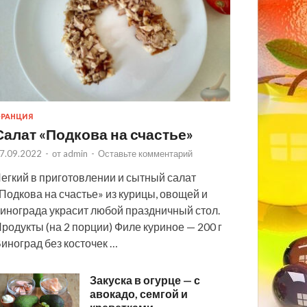
РАНЦИЯ
Салат «Подкова на счастье»
7.09.2022
-
от
admin
-
Оставьте комментарий
егкий в приготовлении и сытный салат
Подкова на счастье» из курицы, овощей и
инограда украсит любой праздничный стол.
родукты (на 2 порции) Филе куриное — 200 г
иноград без косточек …
Закуска в огурце — с
авокадо, семгой и