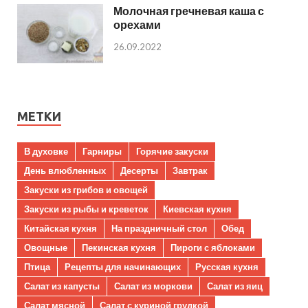
Молочная гречневая каша с
орехами
26.09.2022
МЕТКИ
В духовке
Гарниры
Горячие закуски
День влюбленных
Десерты
Завтрак
Закуски из грибов и овощей
Закуски из рыбы и креветок
Киевская кухня
Китайская кухня
На праздничный стол
Обед
Овощные
Пекинская кухня
Пироги с яблоками
Птица
Рецепты для начинающих
Русская кухня
Салат из капусты
Салат из моркови
Салат из яиц
Салат мясной
Салат с куриной грудкой