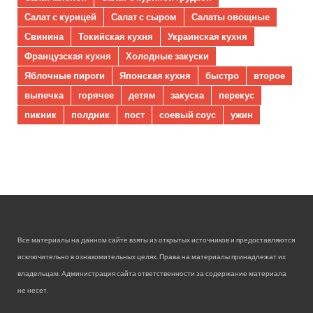
Салат с курицей
Салат с сыром
Салаты овощные
Свинина
Токийская кухня
Украинская кухня
Французская кухня
Холодные закуски
Яблочные пироги
Японская кухня
быстро
второе
выпечка
горячее
детям
закуска
перекус
пикник
полдник
пост
соевый соус
ужин
Все материалы на данном сайте взяты из открытых источников и предоставляются
исключительно в ознакомительных целях. Права на материалы принадлежат их
владельцам. Администрация сайта ответственности за содержание материала
не несет.