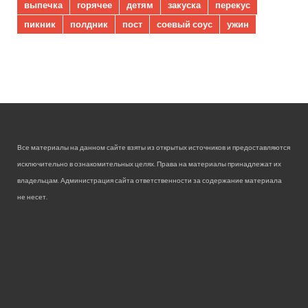
выпечка
горячее
детям
закуска
перекус
пикник
полдник
пост
соевый соус
ужин
Все материалы на данном сайте взяты из открытых источников и предоставляются
исключительно в ознакомительных целях. Права на материалы принадлежат их
владельцам. Администрация сайта ответственности за содержание материала
не несет.