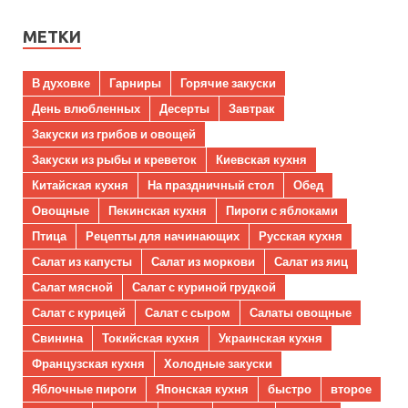
МЕТКИ
В духовке
Гарниры
Горячие закуски
День влюбленных
Десерты
Завтрак
Закуски из грибов и овощей
Закуски из рыбы и креветок
Киевская кухня
Китайская кухня
На праздничный стол
Обед
Овощные
Пекинская кухня
Пироги с яблоками
Птица
Рецепты для начинающих
Русская кухня
Салат из капусты
Салат из моркови
Салат из яиц
Салат мясной
Салат с куриной грудкой
Салат с курицей
Салат с сыром
Салаты овощные
Свинина
Токийская кухня
Украинская кухня
Французская кухня
Холодные закуски
Яблочные пироги
Японская кухня
быстро
второе