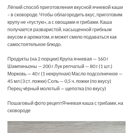
Лёгкий способ приготовления вкусной ячневой каши
– в сковороде. Чтобы облагородить вкус, приготовим
крупу не «пустую», а с овощами и грибами. Каша
получается разваристой, насыщенной грибным
вкусом и ароматом, и может смело подаваться как
самостоятельное блюдо.
Продукты (на 2 порции) Крупа ячневая — 160 г
Шампиньоны — 200 г Лук репчатый — 80 г (1 шт.)
Морковь — 40 г (1 некрупная) Масло подсолнечное —
45 мл (3 ст. ложки) Соль — 0,5 ч. ложки (по вкусу)
Перец чёрный молотый — щепотка (по вкусу)
Пошаговый фото рецептЯчневая каша с грибами, на
сковороде