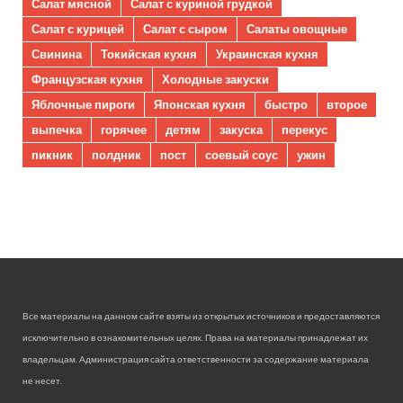
Салат мясной
Салат с куриной грудкой
Салат с курицей
Салат с сыром
Салаты овощные
Свинина
Токийская кухня
Украинская кухня
Французская кухня
Холодные закуски
Яблочные пироги
Японская кухня
быстро
второе
выпечка
горячее
детям
закуска
перекус
пикник
полдник
пост
соевый соус
ужин
Все материалы на данном сайте взяты из открытых источников и предоставляются
исключительно в ознакомительных целях. Права на материалы принадлежат их
владельцам. Администрация сайта ответственности за содержание материала
не несет.