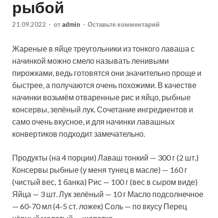
рыбой
21.09.2022
-
от
admin
-
Оставьте комментарий
Жареные в яйце треугольники из тонкого лаваша с
начинкой можно смело называть ленивыми
пирожками, ведь готовятся они значительно проще и
быстрее, а получаются очень похожими. В качестве
начинки возьмём отваренные рис и яйцо, рыбные
консервы, зелёный лук. Сочетание
ингредиентов и
само очень вкусное, и для начинки лавашных
конвертиков подходит замечательно.
Продукты (на 4 порции) Лаваш тонкий — 300 г (2 шт.)
Консервы рыбные (у меня тунец в масле) — 160 г
(чистый вес, 1 банка) Рис — 100 г (вес в сыром виде)
Яйца — 3 шт. Лук зелёный — 10 г Масло подсолнечное
— 60-70 мл (4-5 ст. ложек) Соль — по вкусу Перец