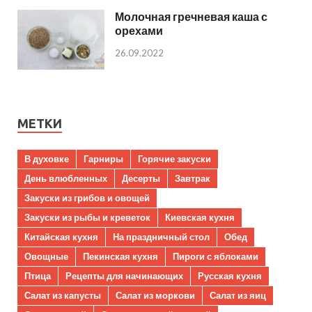
Молочная гречневая каша с
орехами
26.09.2022
МЕТКИ
В духовке
Гарниры
Горячие закуски
День влюбленных
Десерты
Завтрак
Закуски из грибов и овощей
Закуски из рыбы и креветок
Киевская кухня
Китайская кухня
На праздничный стол
Обед
Овощные
Пекинская кухня
Пироги с яблоками
Птица
Рецепты для начинающих
Русская кухня
Салат из капусты
Салат из моркови
Салат из яиц