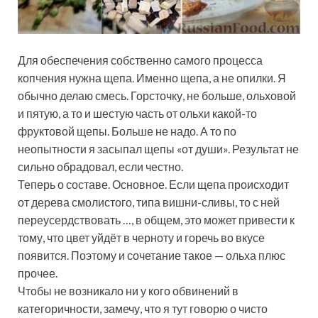
Для обеспечения собственно самого процесса
копчения нужна щепа. Именно щепа, а не опилки. Я
обычно делаю смесь. Горсточку, не больше, ольховой
и пятую, а то и шестую часть от ольхи какой-то
фруктовой щепы. Больше не надо. А то по
неопытности я засыпал щепы «от души». Результат не
сильно обрадовал, если честно.
Теперь о составе. Основное. Если щепа происходит
от дерева смолистого, типа вишни-сливы, то с ней
переусердствовать …, в общем, это может привести к
тому, что цвет уйдёт в черноту и горечь во вкусе
появится. Поэтому и сочетание такое — ольха плюс
прочее.
Чтобы не возникало ни у кого обвинений в
категоричности, замечу, что я тут говорю о чисто