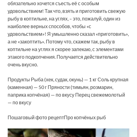
обязательно хочется съесть её с особым
удовольствием! Так что, взять и приготовить свежую
рыбу в коптильне, на углях, – это, пожалуй, один из
наиболее верных способов, чтобы «с
удовольствием»! Я умышленно сказал
«приготовить»,
а не «закоптить». Потому что, скажем так, рыбу в
коптильне на углях я скорее запекаю, с элементами
этакого подкопчения. Получается действительно
очень вкусно.
Продукты Рыба (хек, судак, окунь) — 1 кг Соль крупная
(каменная) — 50 г Пряности (тимьян, розмарин,
паприка копчёная) — по вкусу Перец свежемолотый
— по вкусу
Пошаговый фото рецептПро копчёных рыб