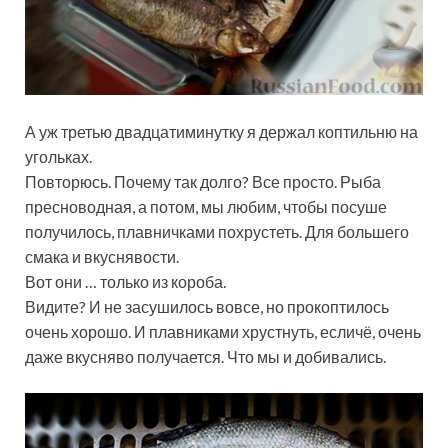
А уж третью двадцатиминутку я держал коптильню на
угольках.
Повторюсь. Почему так долго? Все просто. Рыба
пресноводная, а потом, мы любим, чтобы посуше
получилось, плавничками похрустеть. Для большего
смака и вкуснявости.
Вот они … только из короба.
Видите? И не засушилось вовсе, но прокоптилось
очень хорошо. И плавниками хрустнуть, есличё, очень
даже вкусняво получается. Что мы и добивались.