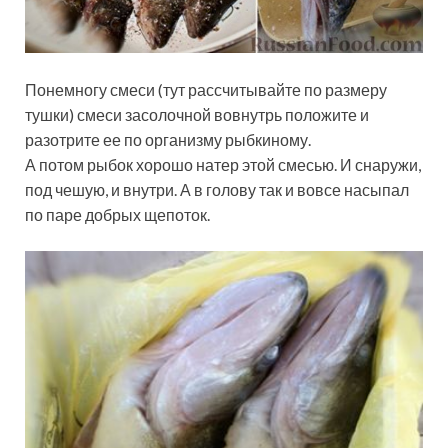
Понемногу смеси (тут рассчитывайте по размеру
тушки) смеси засолочной вовнутрь положите и
разотрите ее по организму рыбкиному.
А потом рыбок хорошо натер этой смесью. И снаружи,
под чешую, и внутри. А в голову так и вовсе насыпал
по паре добрых щепоток.