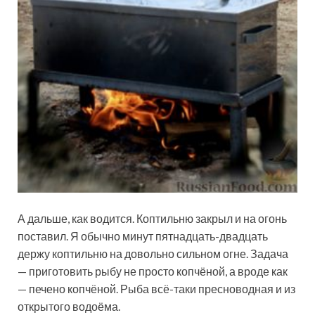
А дальше, как водится. Коптильню закрыл и на огонь
поставил. Я обычно минут пятнадцать-двадцать
держу коптильню на довольно сильном огне. Задача
— приготовить рыбу не просто копчёной, а вроде как
— печено копчёной. Рыба всё-таки пресноводная и из
открытого водоёма.