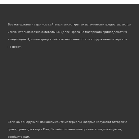
Все материалы на данном сайте взяты из открытых источников и предоставляются
исключительно в ознакомительных целях. Права на материалы принадлежат их
владельцам. Администрация сайта ответственности за содержание материала
не несет.
Если Вы обнаружили на нашем сайте материалы, которые нарушают авторские
права, принадлежащие Вам, Вашей компании или организации, пожалуйста,
сообщите нам.