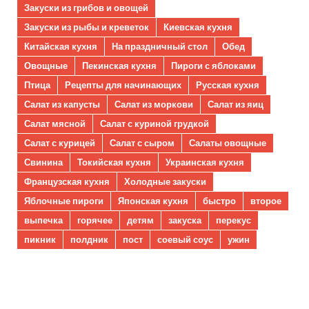
Закуски из грибов и овощей
Закуски из рыбы и креветок
Киевская кухня
Китайская кухня
На праздничный стол
Обед
Овощные
Пекинская кухня
Пироги с яблоками
Птица
Рецепты для начинающих
Русская кухня
Салат из капусты
Салат из моркови
Салат из яиц
Салат мясной
Салат с куриной грудкой
Салат с курицей
Салат с сыром
Салаты овощные
Свинина
Токийская кухня
Украинская кухня
Французская кухня
Холодные закуски
Яблочные пироги
Японская кухня
быстро
второе
выпечка
горячее
детям
закуска
перекус
пикник
полдник
пост
соевый соус
ужин