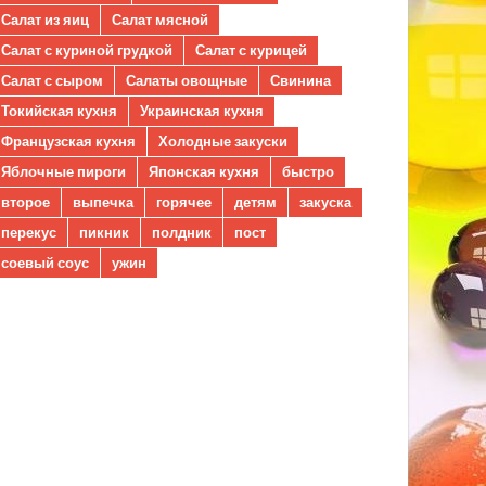
Салат из яиц
Салат мясной
Салат с куриной грудкой
Салат с курицей
Салат с сыром
Салаты овощные
Свинина
Токийская кухня
Украинская кухня
Французская кухня
Холодные закуски
Яблочные пироги
Японская кухня
быстро
второе
выпечка
горячее
детям
закуска
перекус
пикник
полдник
пост
соевый соус
ужин