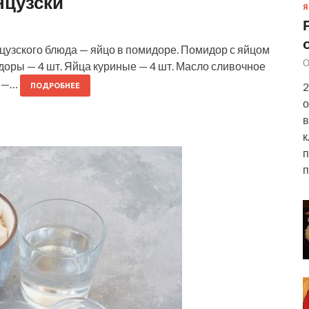
нцузски
Я
узского блюда — яйцо в помидоре. Помидор с яйцом
О
доры — 4 шт. Яйца куриные — 4 шт. Масло сливочное
й —…
2
ПОДРОБНЕЕ
о
в
к
п
п