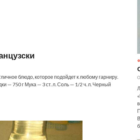
анцузски
Ф
личное блюдо, которое подойдет к любому гарниру.
О
 — 750 г Мука — 3 ст. л. Соль — 1/2 ч. л. Черный
Л
«
в
П
В
б