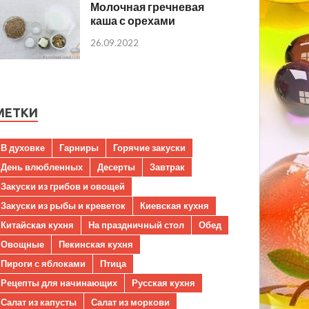
Молочная гречневая
каша с орехами
26.09.2022
МЕТКИ
В духовке
Гарниры
Горячие закуски
День влюбленных
Десерты
Завтрак
Закуски из грибов и овощей
Закуски из рыбы и креветок
Киевская кухня
Китайская кухня
На праздничный стол
Обед
Овощные
Пекинская кухня
Пироги с яблоками
Птица
Рецепты для начинающих
Русская кухня
Салат из капусты
Салат из моркови