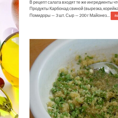
В рецепт салата входят те же ингредиенты ч
Продукты Карбонад свиной (вырезка, корейка 
Помидоры — 3 шт. Сыр — 200 г Майонез…
П