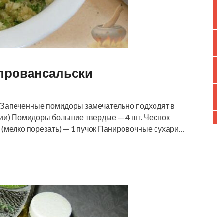
провансальски
в. Запеченные помидоры замечательно подходят в
рции) Помидоры большие твердые — 4 шт. Чеснок
я (мелко порезать) — 1 пучок Панировочные сухари…