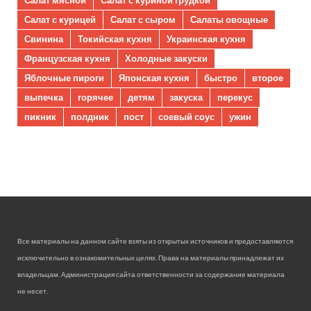
Салат с курицей
Салат с сыром
Салаты овощные
Свинина
Токийская кухня
Украинская кухня
Французская кухня
Холодные закуски
Яблочные пироги
Японская кухня
быстро
второе
выпечка
горячее
детям
закуска
перекус
пикник
полдник
пост
соевый соус
ужин
Все материалы на данном сайте взяты из открытых источников и предоставляются
исключительно в ознакомительных целях. Права на материалы принадлежат их
владельцам. Администрация сайта ответственности за содержание материала
не несет.