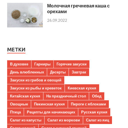
Молочная гречневая каша с
орехами
26.09.2022
МЕТКИ
В духовке
Гарниры
Горячие закуски
День влюбленных
Десерты
Завтрак
Закуски из грибов и овощей
Закуски из рыбы и креветок
Киевская кухня
Китайская кухня
На праздничный стол
Обед
Овощные
Пекинская кухня
Пироги с яблоками
Птица
Рецепты для начинающих
Русская кухня
Салат из капусты
Салат из моркови
Салат из яиц
Салат мясной
Салат с куриной грудкой