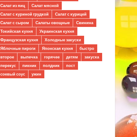
Салат из яиц
Салат мясной
Салат с куриной грудкой
Салат с курицей
Салат с сыром
Салаты овощные
Свинина
Токийская кухня
Украинская кухня
Французская кухня
Холодные закуски
Яблочные пироги
Японская кухня
быстро
второе
выпечка
горячее
детям
закуска
перекус
пикник
полдник
пост
соевый соус
ужин