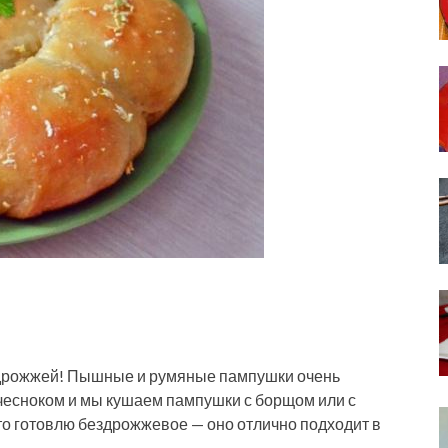
 дрожжей! Пышные и румяные пампушки очень
чесноком и мы кушаем пампушки с борщом или с
то готовлю бездрожжевое — оно отлично подходит в