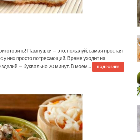
готовить! Пампушки — это, пожалуй, самая простая
кус у них просто потрясающий. Время уходит на
 изделий — буквально 20 минут. В моем…
ПОДРОБНЕЕ