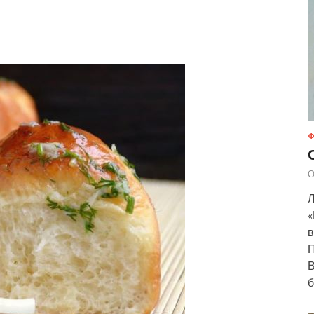
Ф
О
Л
«
в
П
В
б