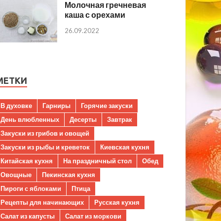
Молочная гречневая
каша с орехами
26.09.2022
МЕТКИ
В духовке
Гарниры
Горячие закуски
День влюбленных
Десерты
Завтрак
Закуски из грибов и овощей
Закуски из рыбы и креветок
Киевская кухня
Китайская кухня
На праздничный стол
Обед
Овощные
Пекинская кухня
Пироги с яблоками
Птица
Рецепты для начинающих
Русская кухня
Салат из капусты
Салат из моркови