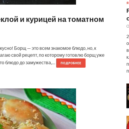
Я
клой и курицей на томатном
О
2
о
кусно! Борщ — это всем знакомое блюдо, но, к
в
лагаю свой рецепт, по которому готовлю борщ уже
к
это блюдо до замужества,…
п
ПОДРОБНЕЕ
п