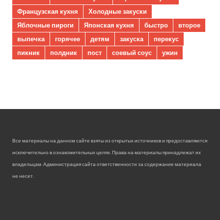
Французская кухня
Холодные закуски
Яблочные пироги
Японская кухня
быстро
второе
выпечка
горячее
детям
закуска
перекус
пикник
полдник
пост
соевый соус
ужин
Все материалы на данном сайте взяты из открытых источников и предоставляются
исключительно в ознакомительных целях. Права на материалы принадлежат их
владельцам. Администрация сайта ответственности за содержание материала
не несет.