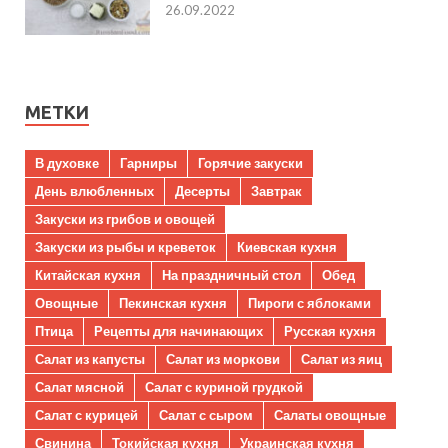
26.09.2022
МЕТКИ
В духовке
Гарниры
Горячие закуски
День влюбленных
Десерты
Завтрак
Закуски из грибов и овощей
Закуски из рыбы и креветок
Киевская кухня
Китайская кухня
На праздничный стол
Обед
Овощные
Пекинская кухня
Пироги с яблоками
Птица
Рецепты для начинающих
Русская кухня
Салат из капусты
Салат из моркови
Салат из яиц
Салат мясной
Салат с куриной грудкой
Салат с курицей
Салат с сыром
Салаты овощные
Свинина
Токийская кухня
Украинская кухня