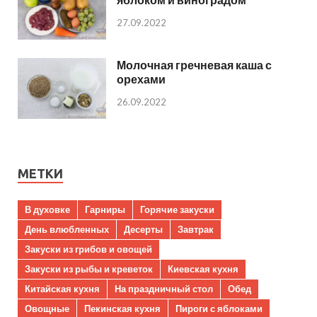
27.09.2022
Молочная гречневая каша с
орехами
26.09.2022
МЕТКИ
В духовке
Гарниры
Горячие закуски
День влюбленных
Десерты
Завтрак
Закуски из грибов и овощей
Закуски из рыбы и креветок
Киевская кухня
Китайская кухня
На праздничный стол
Обед
Овощные
Пекинская кухня
Пироги с яблоками