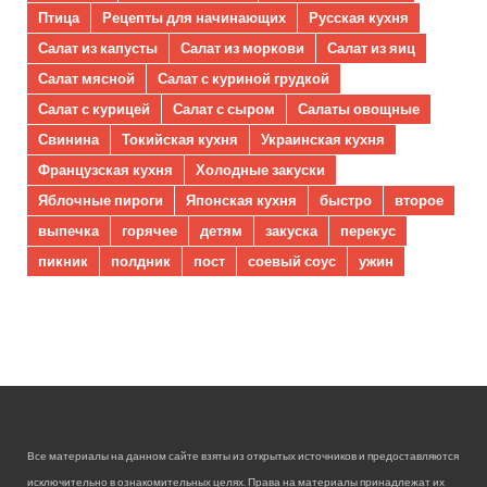
Птица
Рецепты для начинающих
Русская кухня
Салат из капусты
Салат из моркови
Салат из яиц
Салат мясной
Салат с куриной грудкой
Салат с курицей
Салат с сыром
Салаты овощные
Свинина
Токийская кухня
Украинская кухня
Французская кухня
Холодные закуски
Яблочные пироги
Японская кухня
быстро
второе
выпечка
горячее
детям
закуска
перекус
пикник
полдник
пост
соевый соус
ужин
Все материалы на данном сайте взяты из открытых источников и предоставляются
исключительно в ознакомительных целях. Права на материалы принадлежат их