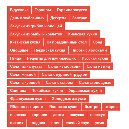
В духовке
Гарниры
Горячие закуски
День влюбленных
Десерты
Завтрак
Закуски из грибов и овощей
Закуски из рыбы и креветок
Киевская кухня
Китайская кухня
На праздничный стол
Обед
Овощные
Пекинская кухня
Пироги с яблоками
Птица
Рецепты для начинающих
Русская кухня
Салат из капусты
Салат из моркови
Салат из яиц
Салат мясной
Салат с куриной грудкой
Салат с курицей
Салат с сыром
Салаты овощные
Свинина
Токийская кухня
Украинская кухня
Французская кухня
Холодные закуски
Яблочные пироги
Японская кухня
быстро
второе
выпечка
горячее
детям
закуска
перекус
пикник
полдник
пост
соевый соус
ужин