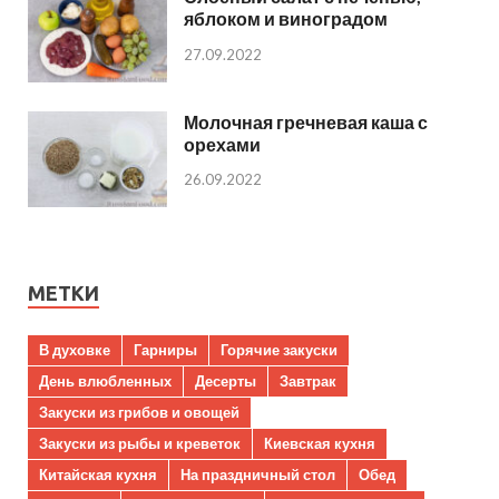
яблоком и виноградом
27.09.2022
Молочная гречневая каша с
орехами
26.09.2022
МЕТКИ
В духовке
Гарниры
Горячие закуски
День влюбленных
Десерты
Завтрак
Закуски из грибов и овощей
Закуски из рыбы и креветок
Киевская кухня
Китайская кухня
На праздничный стол
Обед