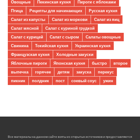
Овощные
Пекинская кухня
Пироги с яблоками
Птица
Рецепты для начинающих
Русская кухня
Салат из капусты
Салат из моркови
Салат из яиц
Салат мясной
Салат с куриной грудкой
Салат с курицей
Салат с сыром
Салаты овощные
Свинина
Токийская кухня
Украинская кухня
Французская кухня
Холодные закуски
Яблочные пироги
Японская кухня
быстро
второе
выпечка
горячее
детям
закуска
перекус
пикник
полдник
пост
соевый соус
ужин
Все материалы на данном сайте взяты из открытых источников и предоставляются