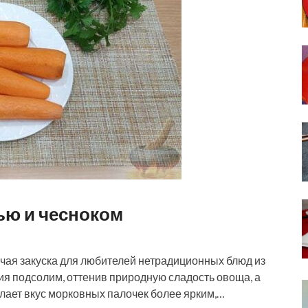
ью и чесноком
чая закуска для любителей нетрадиционных блюд из
я подсолим, оттенив природную сладость овоща, а
елает вкус морковных палочек более ярким,…