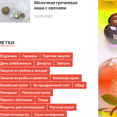
Молочная гречневая
каша с орехами
26.09.2022
МЕТКИ
В духовке
Гарниры
Горячие закуски
День влюбленных
Десерты
Завтрак
Закуски из грибов и овощей
Закуски из рыбы и креветок
Киевская кухня
Китайская кухня
На праздничный стол
Обед
Овощные
Пекинская кухня
Пироги с яблоками
Птица
Рецепты для начинающих
Русская кухня
Салат из капусты
Салат из моркови