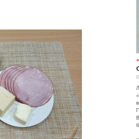
Ф
О
Л
«
в
П
В
б