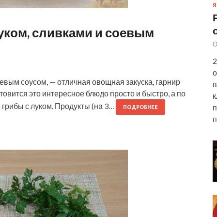
Я
уком, сливками и соевым
О
2
о
евым соусом, — отличная овощная закуска, гарнир
в
отовится это интересное блюдо просто и быстро, а по
к
грибы с луком. Продукты (на 3…
п
ПОДРОБНЕЕ
п