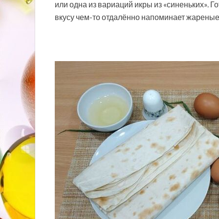
или одна из вариаций икры из «синеньких». Г
вкусу чем-то отдалённо напоминает жареные 