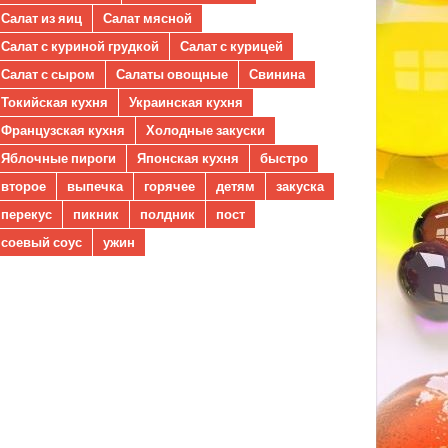
Салат из яиц
Салат мясной
Салат с куриной грудкой
Салат с курицей
Салат с сыром
Салаты овощные
Свинина
Токийская кухня
Украинская кухня
Французская кухня
Холодные закуски
Яблочные пироги
Японская кухня
быстро
второе
выпечка
горячее
детям
закуска
перекус
пикник
полдник
пост
соевый соус
ужин