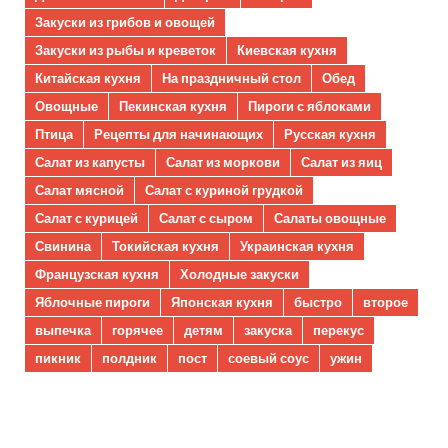
Закуски из грибов и овощей
Закуски из рыбы и креветок
Киевская кухня
Китайская кухня
На праздничный стол
Обед
Овощные
Пекинская кухня
Пироги с яблоками
Птица
Рецепты для начинающих
Русская кухня
Салат из капусты
Салат из моркови
Салат из яиц
Салат мясной
Салат с куриной грудкой
Салат с курицей
Салат с сыром
Салаты овощные
Свинина
Токийская кухня
Украинская кухня
Французская кухня
Холодные закуски
Яблочные пироги
Японская кухня
быстро
второе
выпечка
горячее
детям
закуска
перекус
пикник
полдник
пост
соевый соус
ужин