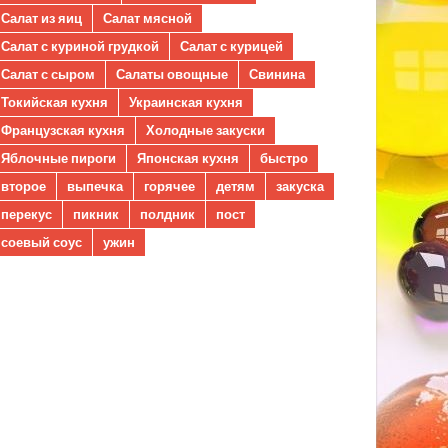
Салат из яиц
Салат мясной
Салат с куриной грудкой
Салат с курицей
Салат с сыром
Салаты овощные
Свинина
Токийская кухня
Украинская кухня
Французская кухня
Холодные закуски
Яблочные пироги
Японская кухня
быстро
второе
выпечка
горячее
детям
закуска
перекус
пикник
полдник
пост
соевый соус
ужин