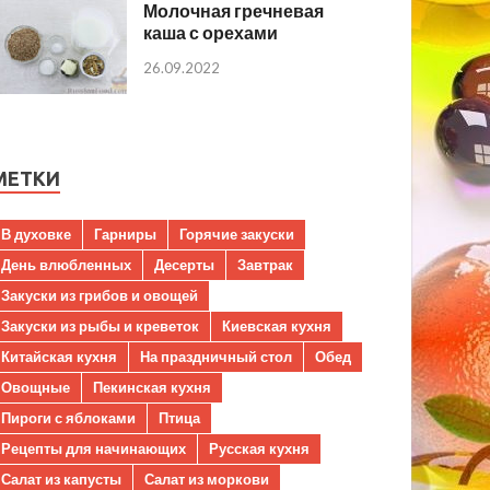
Молочная гречневая
каша с орехами
26.09.2022
МЕТКИ
В духовке
Гарниры
Горячие закуски
День влюбленных
Десерты
Завтрак
Закуски из грибов и овощей
Закуски из рыбы и креветок
Киевская кухня
Китайская кухня
На праздничный стол
Обед
Овощные
Пекинская кухня
Пироги с яблоками
Птица
Рецепты для начинающих
Русская кухня
Салат из капусты
Салат из моркови