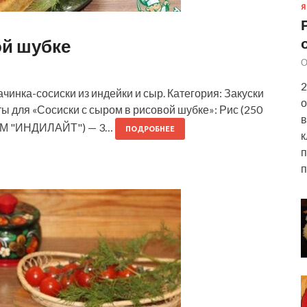
Я
ой шубке
О
2
ачинка-сосиски из индейки и сыр. Категория: Закуски
о
 для «Сосиски с сыром в рисовой шубке»: Рис (250
в
", ТМ "ИНДИЛАЙТ") — 3…
ПОДРОБНЕЕ
к
п
п