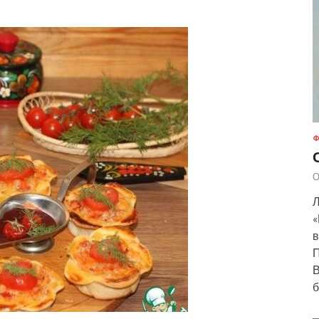
Ф
О
Л
«
в
П
В
б