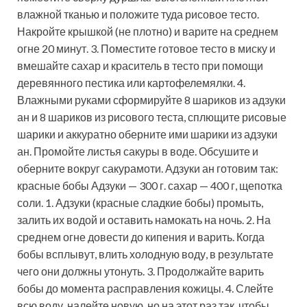
влажной тканью и положите туда рисовое тесто.
Накройте крышкой (не плотно) и варите на среднем
огне 20 минут. 3. Поместите готовое тесто в миску и
вмешайте сахар и краситель в тесто при помощи
деревянного пестика или картофелемялки. 4.
Влажными руками сформируйте 8 шариков из адзуки
ан и 8 шариков из рисового теста, сплющите рисовые
шарики и аккуратно оберните ими шарики из адзуки
ан. Промойте листья сакуры в воде. Обсушите и
оберните вокруг сакурамоти. Адзуки ан готовим так:
красные бобы Адзуки — 300 г. сахар — 400 г, щепотка
соли. 1. Адзуки (красные сладкие бобы) промыть,
залить их водой и оставить намокать на ночь. 2. На
среднем огне довести до кипения и варить. Когда
бобы всплывут, влить холодную воду, в результате
чего они должны утонуть. 3. Продолжайте варить
бобы до момента расправления кожицы. 4. Слейте
всю воду, налейте новую, но на этот раз так, чтобы