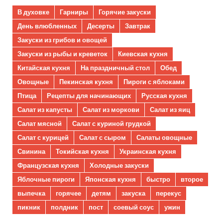
В духовке
Гарниры
Горячие закуски
День влюбленных
Десерты
Завтрак
Закуски из грибов и овощей
Закуски из рыбы и креветок
Киевская кухня
Китайская кухня
На праздничный стол
Обед
Овощные
Пекинская кухня
Пироги с яблоками
Птица
Рецепты для начинающих
Русская кухня
Салат из капусты
Салат из моркови
Салат из яиц
Салат мясной
Салат с куриной грудкой
Салат с курицей
Салат с сыром
Салаты овощные
Свинина
Токийская кухня
Украинская кухня
Французская кухня
Холодные закуски
Яблочные пироги
Японская кухня
быстро
второе
выпечка
горячее
детям
закуска
перекус
пикник
полдник
пост
соевый соус
ужин