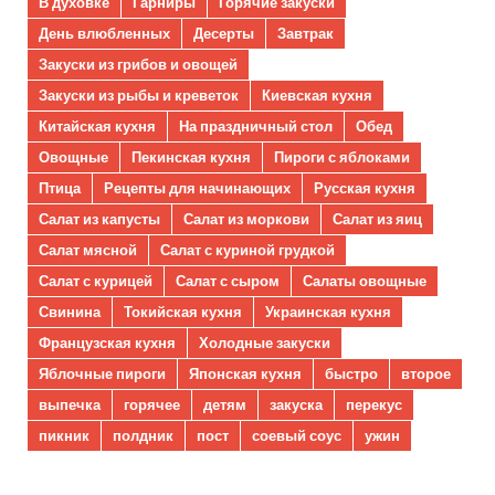
В духовке
Гарниры
Горячие закуски
День влюбленных
Десерты
Завтрак
Закуски из грибов и овощей
Закуски из рыбы и креветок
Киевская кухня
Китайская кухня
На праздничный стол
Обед
Овощные
Пекинская кухня
Пироги с яблоками
Птица
Рецепты для начинающих
Русская кухня
Салат из капусты
Салат из моркови
Салат из яиц
Салат мясной
Салат с куриной грудкой
Салат с курицей
Салат с сыром
Салаты овощные
Свинина
Токийская кухня
Украинская кухня
Французская кухня
Холодные закуски
Яблочные пироги
Японская кухня
быстро
второе
выпечка
горячее
детям
закуска
перекус
пикник
полдник
пост
соевый соус
ужин