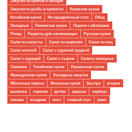
Закуски из грибов и овощей
Закуски из рыбы и креветок
Киевская кухня
Китайская кухня
На праздничный стол
Обед
Овощные
Пекинская кухня
Пироги с яблоками
Птица
Рецепты для начинающих
Русская кухня
Салат из капусты
Салат из моркови
Салат из яиц
Салат мясной
Салат с куриной грудкой
Салат с курицей
Салат с сыром
Салаты овощные
Свинина
Токийская кухня
Украинская кухня
Французская кухня
Холодные закуски
Яблочные пироги
Японская кухня
быстро
второе
выпечка
горячее
детям
закуска
перекус
пикник
полдник
пост
соевый соус
ужин