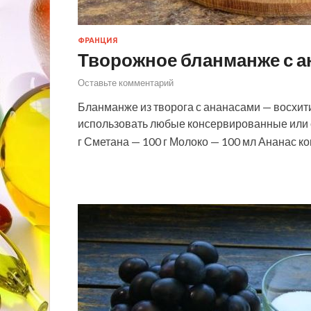
ФРАНЦИЯ
Творожное бланманже с а
Оставьте комментарий
Бланманже из творога с ананасами — восхит
использовать любые консервированные или с
г Сметана — 100 г Молоко — 100 мл Ананас к