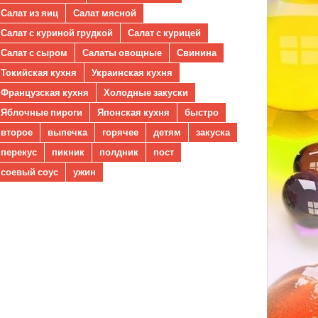
Салат из яиц
Салат мясной
Салат с куриной грудкой
Салат с курицей
Салат с сыром
Салаты овощные
Свинина
Токийская кухня
Украинская кухня
Французская кухня
Холодные закуски
Яблочные пироги
Японская кухня
быстро
второе
выпечка
горячее
детям
закуска
перекус
пикник
полдник
пост
соевый соус
ужин