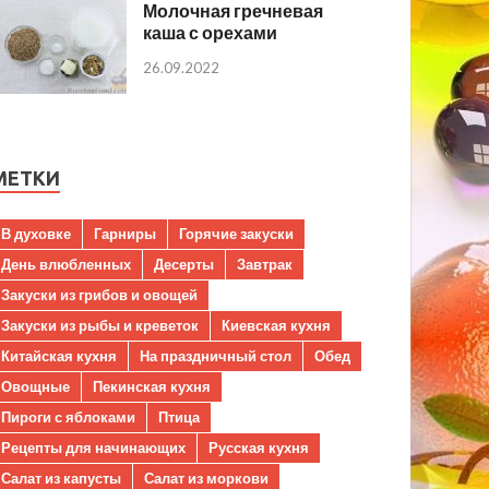
Молочная гречневая
каша с орехами
26.09.2022
МЕТКИ
В духовке
Гарниры
Горячие закуски
День влюбленных
Десерты
Завтрак
Закуски из грибов и овощей
Закуски из рыбы и креветок
Киевская кухня
Китайская кухня
На праздничный стол
Обед
Овощные
Пекинская кухня
Пироги с яблоками
Птица
Рецепты для начинающих
Русская кухня
Салат из капусты
Салат из моркови