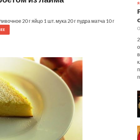
Я
чное 20 г яйцо 1 шт. мука 20 г пудра матча 10 г
О
ЕЕ
2
о
в
к
п
п