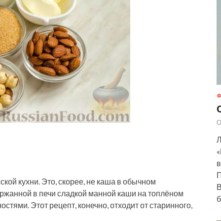
Ф
О
Л
«
в
П
кой кухни. Это, скорее, не каша в обычном
В
ержанной в печи сладкой манной каши на топлёном
б
тями. Этот рецепт, конечно, отходит от старинного,