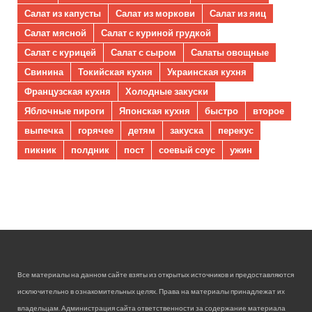
Салат из капусты
Салат из моркови
Салат из яиц
Салат мясной
Салат с куриной грудкой
Салат с курицей
Салат с сыром
Салаты овощные
Свинина
Токийская кухня
Украинская кухня
Французская кухня
Холодные закуски
Яблочные пироги
Японская кухня
быстро
второе
выпечка
горячее
детям
закуска
перекус
пикник
полдник
пост
соевый соус
ужин
Все материалы на данном сайте взяты из открытых источников и предоставляются
исключительно в ознакомительных целях. Права на материалы принадлежат их
владельцам. Администрация сайта ответственности за содержание материала