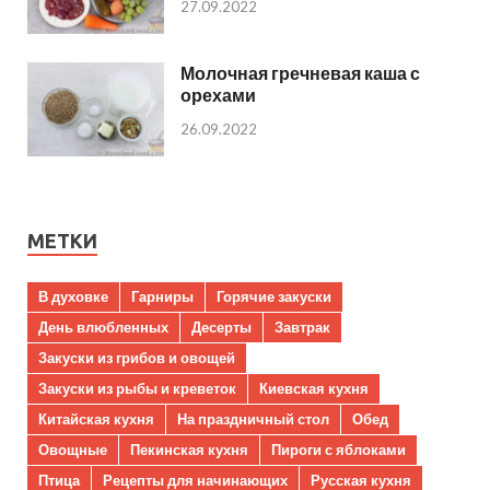
27.09.2022
Молочная гречневая каша с
орехами
26.09.2022
МЕТКИ
В духовке
Гарниры
Горячие закуски
День влюбленных
Десерты
Завтрак
Закуски из грибов и овощей
Закуски из рыбы и креветок
Киевская кухня
Китайская кухня
На праздничный стол
Обед
Овощные
Пекинская кухня
Пироги с яблоками
Птица
Рецепты для начинающих
Русская кухня