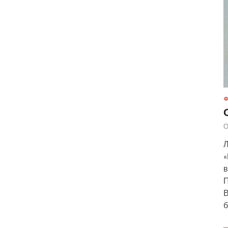
Ф
О
Л
«
в
П
В
б