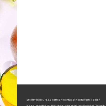
Все материалы на данном сайте взяты из открытых источников и
предоставляются исключительно в ознакомительных целях. Права на