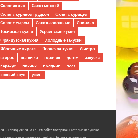
Салат из яиц
Салат мясной
Салат с куриной грудкой
Салат с курицей
Салат с сыром
Салаты овощные
Свинина
Токийская кухня
Украинская кухня
Французская кухня
Холодные закуски
Яблочные пироги
Японская кухня
быстро
второе
выпечка
горячее
детям
закуска
перекус
пикник
полдник
пост
соевый соус
ужин
сли Вы обнаружили на нашем сайте материалы, которые нарушают
вторские права, принадлежащие Вам, Вашей компании или