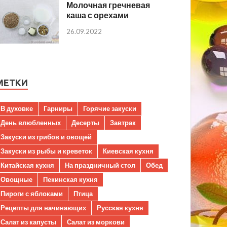
Молочная гречневая
каша с орехами
26.09.2022
МЕТКИ
В духовке
Гарниры
Горячие закуски
День влюбленных
Десерты
Завтрак
Закуски из грибов и овощей
Закуски из рыбы и креветок
Киевская кухня
Китайская кухня
На праздничный стол
Обед
Овощные
Пекинская кухня
Пироги с яблоками
Птица
Рецепты для начинающих
Русская кухня
Салат из капусты
Салат из моркови