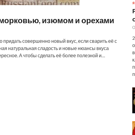
Я
 морковью, изюмом и орехами
О
2
 придать совершенно новый вкус, если сварить её с
о
ная натуральная сладость и новые нюансы вкуса
в
ересное. А чтобы сделать её более полезной и…
к
п
п