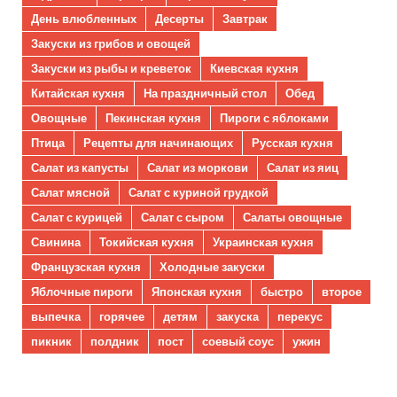
День влюбленных
Десерты
Завтрак
Закуски из грибов и овощей
Закуски из рыбы и креветок
Киевская кухня
Китайская кухня
На праздничный стол
Обед
Овощные
Пекинская кухня
Пироги с яблоками
Птица
Рецепты для начинающих
Русская кухня
Салат из капусты
Салат из моркови
Салат из яиц
Салат мясной
Салат с куриной грудкой
Салат с курицей
Салат с сыром
Салаты овощные
Свинина
Токийская кухня
Украинская кухня
Французская кухня
Холодные закуски
Яблочные пироги
Японская кухня
быстро
второе
выпечка
горячее
детям
закуска
перекус
пикник
полдник
пост
соевый соус
ужин