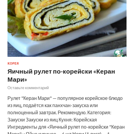
КОРЕЯ
Яичный рулет по-корейски «Керан
Мари»
Оставьте комментарий
Рулет "Керан Мари" — популярное корейское блюдо
из яиц, подаётся как панхчан-закуска или
полноценный завтрак. Рекомендую. Категория:
Закуски Закуски из яиц Кухня: Корейская
Ингредиенты для «Яичный рулет по-корейски "Керан
Мари"»: Яйцо куриное — 6 шт Нори (1 лист) — 1…