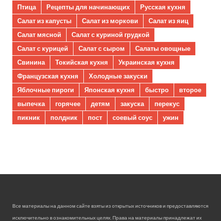
Птица
Рецепты для начинающих
Русская кухня
Салат из капусты
Салат из моркови
Салат из яиц
Салат мясной
Салат с куриной грудкой
Салат с курицей
Салат с сыром
Салаты овощные
Свинина
Токийская кухня
Украинская кухня
Французская кухня
Холодные закуски
Яблочные пироги
Японская кухня
быстро
второе
выпечка
горячее
детям
закуска
перекус
пикник
полдник
пост
соевый соус
ужин
Все материалы на данном сайте взяты из открытых источников и предоставляются
исключительно в ознакомительных целях. Права на материалы принадлежат их