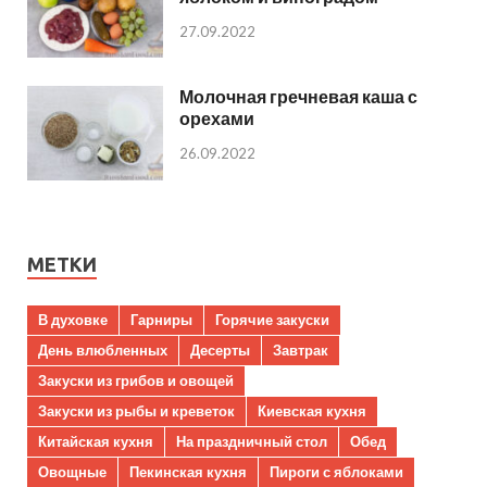
27.09.2022
Молочная гречневая каша с
орехами
26.09.2022
МЕТКИ
В духовке
Гарниры
Горячие закуски
День влюбленных
Десерты
Завтрак
Закуски из грибов и овощей
Закуски из рыбы и креветок
Киевская кухня
Китайская кухня
На праздничный стол
Обед
Овощные
Пекинская кухня
Пироги с яблоками