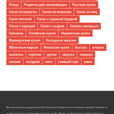
Птица
Рецепты для начинающих
Русская кухня
Салат из капусты
Салат из моркови
Салат из яиц
Салат мясной
Салат с куриной грудкой
Салат с курицей
Салат с сыром
Салаты овощные
Свинина
Токийская кухня
Украинская кухня
Французская кухня
Холодные закуски
Яблочные пироги
Японская кухня
быстро
второе
выпечка
горячее
детям
закуска
перекус
пикник
полдник
пост
соевый соус
ужин
Все материалы на данном сайте взяты из открытых источников и предоставляются
исключительно в ознакомительных целях. Права на материалы принадлежат их