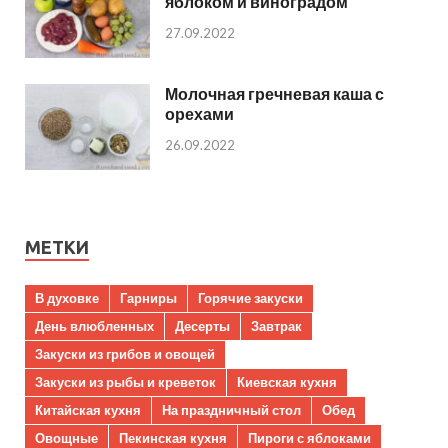
яблоком и виноградом
27.09.2022
Молочная гречневая каша с
орехами
26.09.2022
МЕТКИ
В духовке
Гарниры
Горячие закуски
День влюбленных
Десерты
Завтрак
Закуски из грибов и овощей
Закуски из рыбы и креветок
Киевская кухня
Китайская кухня
На праздничный стол
Обед
Овощные
Пекинская кухня
Пироги с яблоками