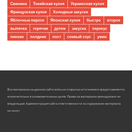
Свинина
Токийская кухня
Украинская кухня
Французская кухня
Холодные закуски
Яблочные пироги
Японская кухня
быстро
второе
выпечка
горячее
детям
закуска
перекус
пикник
полдник
пост
соевый соус
ужин
Все материалы на данном сайте взяты из открытых источников и предоставляются
исключительно в ознакомительных целях. Права на материалы принадлежат их
владельцам. Администрация сайта ответственности за содержание материала
не несет.