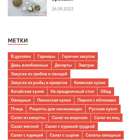
26.09.2022
МЕТКИ
В духовке
Гарниры
Горячие закуски
День влюбленных
Десерты
Завтрак
Закуски из грибов и овощей
Закуски из рыбы и креветок
Киевская кухня
Китайская кухня
На праздничный стол
Обед
Овощные
Пекинская кухня
Пироги с яблоками
Птица
Рецепты для начинающих
Русская кухня
Салат из капусты
Салат из моркови
Салат из яиц
Салат мясной
Салат с куриной грудкой
Салат с курицей
Салат с сыром
Салаты овощные