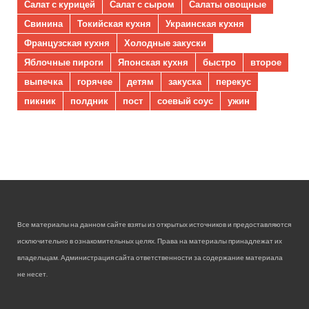
Салат с курицей
Салат с сыром
Салаты овощные
Свинина
Токийская кухня
Украинская кухня
Французская кухня
Холодные закуски
Яблочные пироги
Японская кухня
быстро
второе
выпечка
горячее
детям
закуска
перекус
пикник
полдник
пост
соевый соус
ужин
Все материалы на данном сайте взяты из открытых источников и предоставляются
исключительно в ознакомительных целях. Права на материалы принадлежат их
владельцам. Администрация сайта ответственности за содержание материала
не несет.