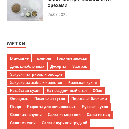
орехами
26.09.2022
МЕТКИ
В духовке
Гарниры
Горячие закуски
День влюбленных
Десерты
Завтрак
Закуски из грибов и овощей
Закуски из рыбы и креветок
Киевская кухня
Китайская кухня
На праздничный стол
Обед
Овощные
Пекинская кухня
Пироги с яблоками
Птица
Рецепты для начинающих
Русская кухня
Салат из капусты
Салат из моркови
Салат из яиц
Салат мясной
Салат с куриной грудкой