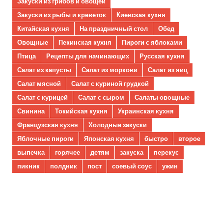
Закуски из грибов и овощей
Закуски из рыбы и креветок
Киевская кухня
Китайская кухня
На праздничный стол
Обед
Овощные
Пекинская кухня
Пироги с яблоками
Птица
Рецепты для начинающих
Русская кухня
Салат из капусты
Салат из моркови
Салат из яиц
Салат мясной
Салат с куриной грудкой
Салат с курицей
Салат с сыром
Салаты овощные
Свинина
Токийская кухня
Украинская кухня
Французская кухня
Холодные закуски
Яблочные пироги
Японская кухня
быстро
второе
выпечка
горячее
детям
закуска
перекус
пикник
полдник
пост
соевый соус
ужин