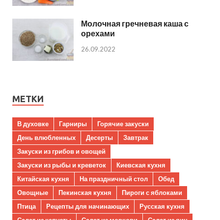
Молочная гречневая каша с
орехами
26.09.2022
МЕТКИ
В духовке
Гарниры
Горячие закуски
День влюбленных
Десерты
Завтрак
Закуски из грибов и овощей
Закуски из рыбы и креветок
Киевская кухня
Китайская кухня
На праздничный стол
Обед
Овощные
Пекинская кухня
Пироги с яблоками
Птица
Рецепты для начинающих
Русская кухня
Салат из капусты
Салат из моркови
Салат из яиц