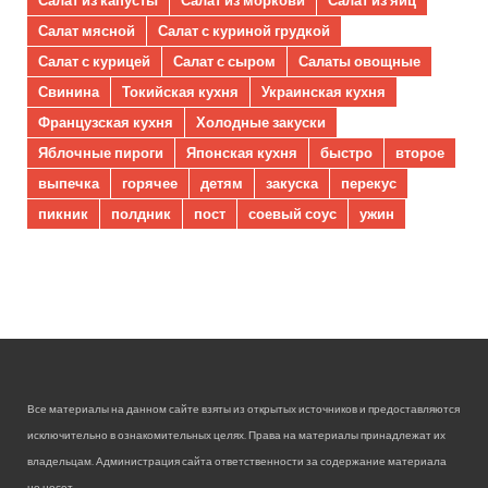
Салат мясной
Салат с куриной грудкой
Салат с курицей
Салат с сыром
Салаты овощные
Свинина
Токийская кухня
Украинская кухня
Французская кухня
Холодные закуски
Яблочные пироги
Японская кухня
быстро
второе
выпечка
горячее
детям
закуска
перекус
пикник
полдник
пост
соевый соус
ужин
Все материалы на данном сайте взяты из открытых источников и предоставляются
исключительно в ознакомительных целях. Права на материалы принадлежат их
владельцам. Администрация сайта ответственности за содержание материала
не несет.