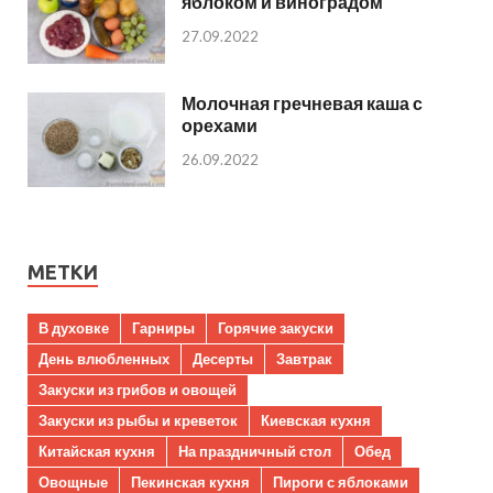
яблоком и виноградом
27.09.2022
Молочная гречневая каша с
орехами
26.09.2022
МЕТКИ
В духовке
Гарниры
Горячие закуски
День влюбленных
Десерты
Завтрак
Закуски из грибов и овощей
Закуски из рыбы и креветок
Киевская кухня
Китайская кухня
На праздничный стол
Обед
Овощные
Пекинская кухня
Пироги с яблоками