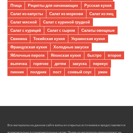
Птица
Рецепты для начинающих
Русская кухня
Салат из капусты
Салат из моркови
Салат из яиц
Салат мясной
Салат с куриной грудкой
Салат с курицей
Салат с сыром
Салаты овощные
Свинина
Токийская кухня
Украинская кухня
Французская кухня
Холодные закуски
Яблочные пироги
Японская кухня
быстро
второе
выпечка
горячее
детям
закуска
перекус
пикник
полдник
пост
соевый соус
ужин
Все материалы на данном сайте взяты из открытых источников и предоставляются
исключительно в ознакомительных целях. Права на материалы принадлежат их