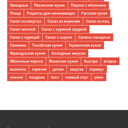
Овощные
Пекинская кухня
Пироги с яблоками
Птица
Рецепты для начинающих
Русская кухня
Салат из капусты
Салат из моркови
Салат из яиц
Салат мясной
Салат с куриной грудкой
Салат с курицей
Салат с сыром
Салаты овощные
Свинина
Токийская кухня
Украинская кухня
Французская кухня
Холодные закуски
Яблочные пироги
Японская кухня
быстро
второе
выпечка
горячее
детям
закуска
перекус
пикник
полдник
пост
соевый соус
ужин