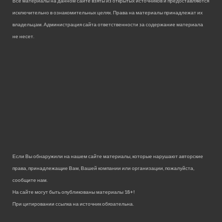
Все материалы на данном сайте взяты из открытых источников и предоставляются
исключительно в ознакомительных целях. Права на материалы принадлежат их
владельцам. Администрация сайта ответственности за содержание материала
не несет.
Если Вы обнаружили на нашем сайте материалы, которые нарушают авторские
права, принадлежащие Вам, Вашей компании или организации, пожалуйста,
сообщите нам.
На сайте могут быть опубликованы материалы 18+!
При цитировании ссылка на источник обязательна.