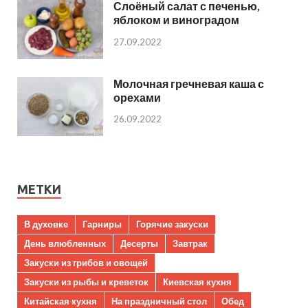
Слоёный салат с печенью,
яблоком и виноградом
27.09.2022
Молочная гречневая каша с
орехами
26.09.2022
МЕТКИ
В духовке
Гарниры
Горячие закуски
День влюбленных
Десерты
Завтрак
Закуски из грибов и овощей
Закуски из рыбы и креветок
Киевская кухня
Китайская кухня
На праздничный стол
Обед