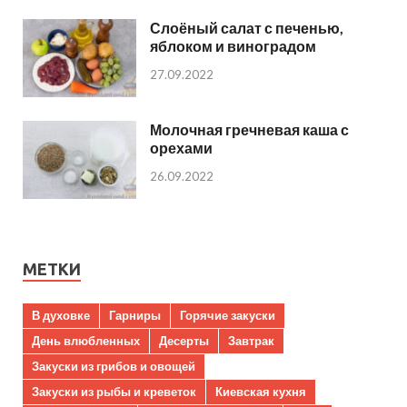
Слоёный салат с печенью,
яблоком и виноградом
27.09.2022
Молочная гречневая каша с
орехами
26.09.2022
МЕТКИ
В духовке
Гарниры
Горячие закуски
День влюбленных
Десерты
Завтрак
Закуски из грибов и овощей
Закуски из рыбы и креветок
Киевская кухня