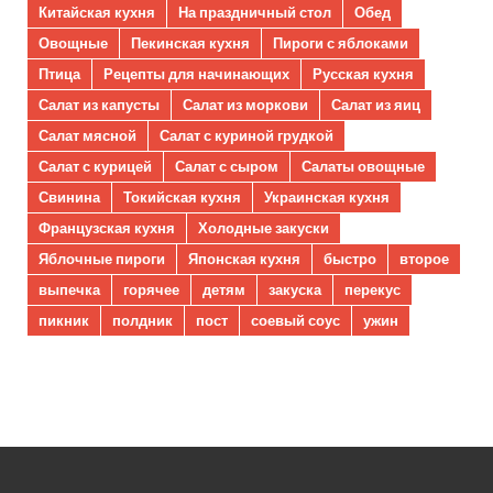
Китайская кухня
На праздничный стол
Обед
Овощные
Пекинская кухня
Пироги с яблоками
Птица
Рецепты для начинающих
Русская кухня
Салат из капусты
Салат из моркови
Салат из яиц
Салат мясной
Салат с куриной грудкой
Салат с курицей
Салат с сыром
Салаты овощные
Свинина
Токийская кухня
Украинская кухня
Французская кухня
Холодные закуски
Яблочные пироги
Японская кухня
быстро
второе
выпечка
горячее
детям
закуска
перекус
пикник
полдник
пост
соевый соус
ужин