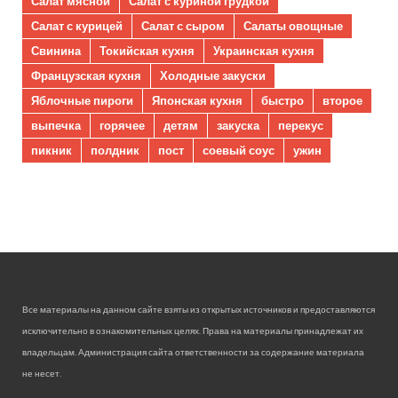
Салат мясной
Салат с куриной грудкой
Салат с курицей
Салат с сыром
Салаты овощные
Свинина
Токийская кухня
Украинская кухня
Французская кухня
Холодные закуски
Яблочные пироги
Японская кухня
быстро
второе
выпечка
горячее
детям
закуска
перекус
пикник
полдник
пост
соевый соус
ужин
Все материалы на данном сайте взяты из открытых источников и предоставляются
исключительно в ознакомительных целях. Права на материалы принадлежат их
владельцам. Администрация сайта ответственности за содержание материала
не несет.