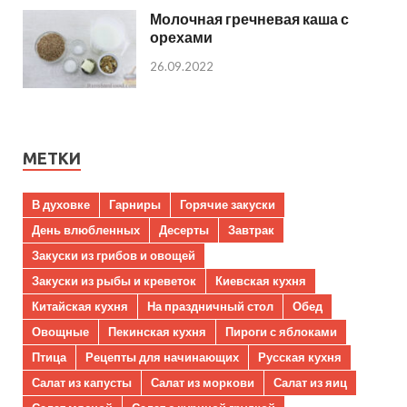
Молочная гречневая каша с
орехами
26.09.2022
МЕТКИ
В духовке
Гарниры
Горячие закуски
День влюбленных
Десерты
Завтрак
Закуски из грибов и овощей
Закуски из рыбы и креветок
Киевская кухня
Китайская кухня
На праздничный стол
Обед
Овощные
Пекинская кухня
Пироги с яблоками
Птица
Рецепты для начинающих
Русская кухня
Салат из капусты
Салат из моркови
Салат из яиц