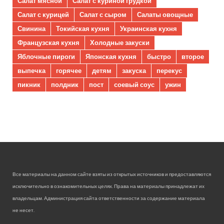
Салат мясной
Салат с куриной грудкой
Салат с курицей
Салат с сыром
Салаты овощные
Свинина
Токийская кухня
Украинская кухня
Французская кухня
Холодные закуски
Яблочные пироги
Японская кухня
быстро
второе
выпечка
горячее
детям
закуска
перекус
пикник
полдник
пост
соевый соус
ужин
Все материалы на данном сайте взяты из открытых источников и предоставляются
исключительно в ознакомительных целях. Права на материалы принадлежат их
владельцам. Администрация сайта ответственности за содержание материала
не несет.