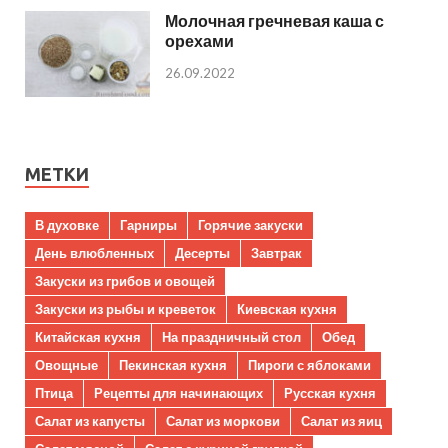
Молочная гречневая каша с
орехами
26.09.2022
МЕТКИ
В духовке
Гарниры
Горячие закуски
День влюбленных
Десерты
Завтрак
Закуски из грибов и овощей
Закуски из рыбы и креветок
Киевская кухня
Китайская кухня
На праздничный стол
Обед
Овощные
Пекинская кухня
Пироги с яблоками
Птица
Рецепты для начинающих
Русская кухня
Салат из капусты
Салат из моркови
Салат из яиц