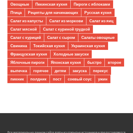
Овощные
Пекинская кухня
Пироги с яблоками
Птица
Рецепты для начинающих
Русская кухня
Салат из капусты
Салат из моркови
Салат из яиц
Салат мясной
Салат с куриной грудкой
Салат с курицей
Салат с сыром
Салаты овощные
Свинина
Токийская кухня
Украинская кухня
Французская кухня
Холодные закуски
Яблочные пироги
Японская кухня
быстро
второе
выпечка
горячее
детям
закуска
перекус
пикник
полдник
пост
соевый соус
ужин
Все материалы на данном сайте взяты из открытых источников и предоставляются