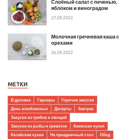
Слоёный салат с печенью,
яблоком и виноградом
27.09.2022
Молочная гречневая каша с
орехами
26.09.2022
МЕТКИ
В духовке
Гарниры
Горячие закуски
День влюбленных
Десерты
Завтрак
Закуски из грибов и овощей
Закуски из рыбы и креветок
Киевская кухня
Китайская кухня
На праздничный стол
Обед